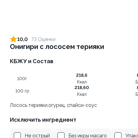
Ролл с креветкой и сыром
Ролл с лососем и зеленым
луком
140 гр
10,0
73 Оценки
130 гр
Онигири с лососем терияки
299 ₽
499 ₽
КБЖУ и Состав
218,6
10
9.4
100г
Ккал
Б
218,60
100 гр
Ккал
Б
Лосось терияки,огурец, спайси-соус
Исключить ингредиент
Ролл с лососем терияки и
Ролл с креветкой и
зеленым луком
авокадо
Не острый
Без икры масаго
Упак
130 гр
135 гр