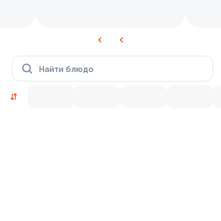
Найти блюдо
Новинки
Лосось
Курица
Креветки
9.2
8.7