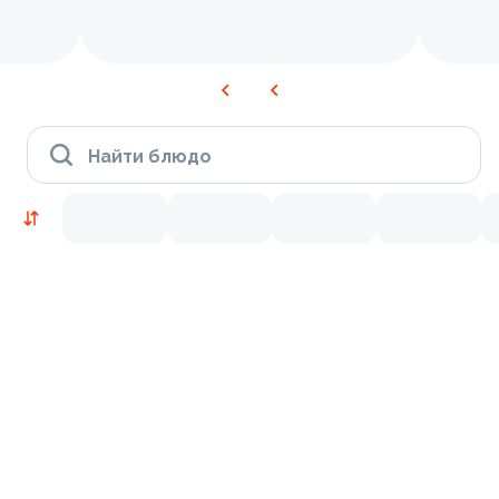
Найти блюдо
Новинки
Лосось
Курица
Тунец
Креветки
9.5