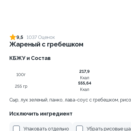
Ролл с креветкой и сыром
Ролл с огурцом
140 гр
130 гр
9,5
1037 Оценок
Жареный с гребешком
325 ₽
189 ₽
КБЖУ и Состав
217,9
100г
Ккал
555,64
255 гр
Ккал
Сыр, лук зеленый, панко, лава-соус с гребешком, ри
Ролл с лососем терияки и
Ролл с креветкой и
Исключить ингредиент
зеленым луком
авокадо
130 гр
135 гр
Упаковать отдельно
Убрать рисовые ша