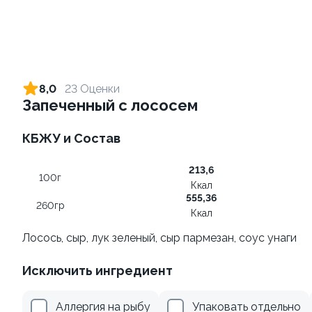
Ролл с креветкой и сыром
Ролл с огурцом
140 гр
130 гр
8,0
23 Оценки
Запеченный с лососем
325 ₽
189 ₽
КБЖУ и Состав
10
9.4
213,6
100г
Ккал
555,36
260гр
Ккал
Лосось, сыр, лук зеленый, сыр пармезан, соус унаги
Ролл с лососем терияки и
Ролл с креветкой и
Исключить ингредиент
зеленым луком
авокадо
130 гр
135 гр
Аллергия на рыбу
Упаковать отдельно