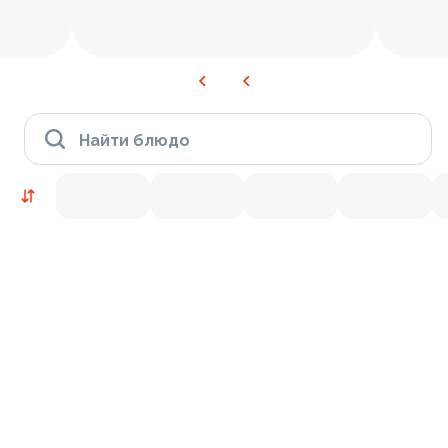
Найти блюдо
Новинки
Лосось
Курица
Тунец
Креветки
9.2
9.8