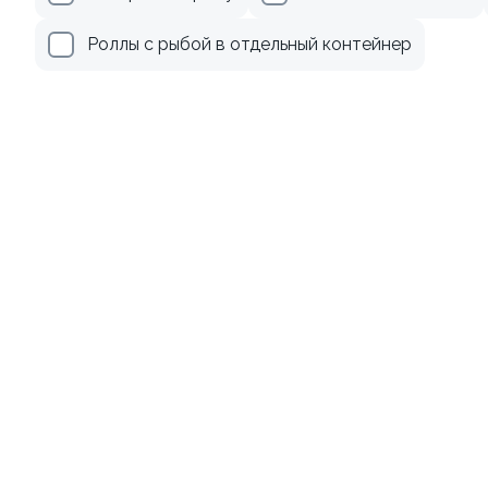
289 ₽
359 ₽
Роллы с рыбой в отдельный контейнер
8.7
Ролл с лососем и зеленым
Ролл с лососем
луком
130 гр
130 гр
519 ₽
519 ₽