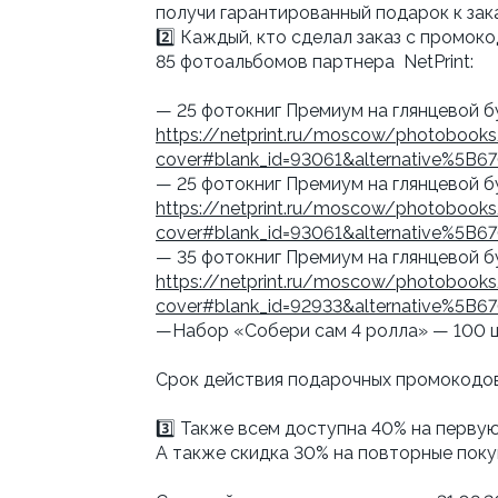
получи гарантированный подарок к зак
2️⃣ Каждый, кто сделал заказ с промо
85 фотоальбомов партнера NetPrint:
— 25 фотокниг Премиум на глянцевой б
https://netprint.ru/moscow/photobook
cover#blank_id=93061&alternative%5B
— 25 фотокниг Премиум на глянцевой б
https://netprint.ru/moscow/photobook
cover#blank_id=93061&alternative%5B
— 35 фотокниг Премиум на глянцевой бу
https://netprint.ru/moscow/photobook
cover#blank_id=92933&alternative%5B
—Набор «Собери сам 4 ролла» — 100 
Срок действия подарочных промокодов 
3️⃣ Также всем доступна 40% на первую
А также скидка 30% на повторные покуп