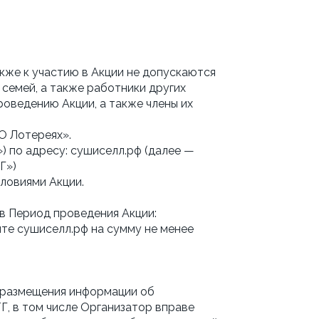
кже к участию в Акции не допускаются
 семей, а также работники других
оведению Акции, а также члены их
«О Лотереях».
) по адресу: сушиселл.рф (далее —
Г»)
словиями Акции.
о в Период проведения Акции:
те сушиселл.рф на сумму не менее
м размещения информации об
ТГ, в том числе Организатор вправе