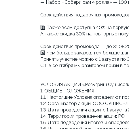
— Набор «Собери сам 4 ролла» — 100 
Срок действия подарочных промокодов 
3️⃣ Также всем доступна 40% на первую
А также скидка 30% на повторные покуп
Cрок действия промокода — до 31.08.
4️⃣ Чем больше заказов, тем больше ша
Принять участие можно с 1 августа по 3
С 1-5 сентября мы разыграем призы в
УСЛОВИЯ АКЦИИ «Розыгрыш Сушиселл 
1. ОБЩИЕ ПОЛОЖЕНИЯ
1.1. Настоящие Условия определяют по
1.2. Организатор акции: ООО СУШИСЕ
1.3. Дата проведения акции: с 1 августа 
1.4. Территория проведения акции: РФ
1.5. Дата подведения итогов и определе
1.6. Разыгрываемый приз: промокоды на з