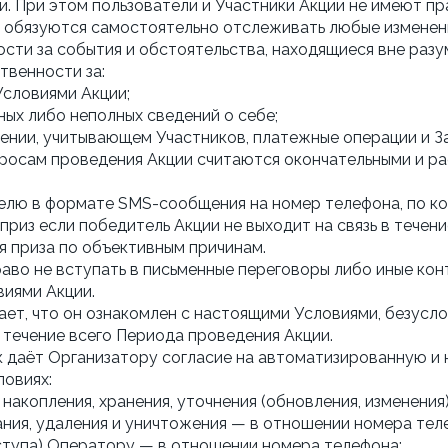
. При этом пользователи и Участники Акции не имеют п
 обязуются самостоятельно отслеживать любые изменени
ности за события и обстоятельства, находящиеся вне раз
твенности за:
Условиями Акции;
ых либо неполных сведений о себе;
ении, учитывающем Участников, платежные операции и З
просам проведения Акции считаются окончательными и р
телю в формате SMS-сообщения на номер телефона, по ко
 приз если победитель Акции не выходит на связь в течени
 приза по объективным причинам.
раво не вступать в письменные переговоры либо иные кон
виями Акции.
ает, что он ознакомлен с настоящими Условиями, безусло
в течение всего Периода проведения Акции.
ник даёт Организатору согласие на автоматизированную
ловиях:
 накопления, хранения, уточнения (обновления, изменения)
вания, удаления и уничтожения — в отношении номера тел
ступа) Оператору — в отношении номера телефона;