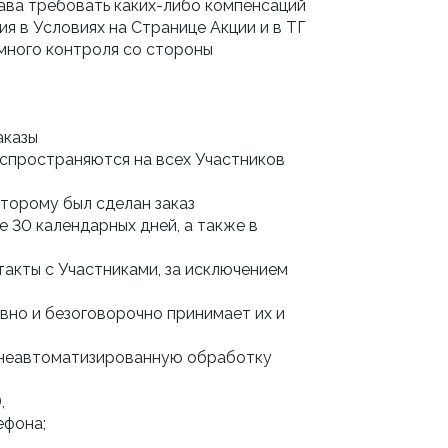
рава требовать каких-либо компенсаций
я в Условиях на Странице Акции и в ТГ
умного контроля со стороны
аказы
аспространяются на всех Участников
торому был сделан заказ
е 30 календарных дней, а также в
такты с Участниками, за исключением
вно и безоговорочно принимает их и
 и неавтоматизированную обработку
,
ефона;