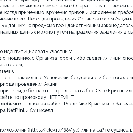
кции, в том числе совместной с Оператором проверки вып
кже, когда применимо, вручения призов и исполнения тре
ечение всего Периода проведения Организатором Акции и 
ных данных не предусмотрен действующим законодатель
ональных данных можно путём направления заявления в 
о идентифицировать Участника;
в отношениях с Организатором, либо сведения, иным с
изатором;
теля).
о он ознакомлен с Условиями, безусловно и безоговорочн
ериода проведения Акции.
приз в виде бесплатного ролла на выбор Сяке Криспи или
а сайте по промокоду НЕТПРИНТ
з любимых роллов на выбор: Ролл Сяке Криспи или Запече
ра NetPrint и Сушиселл.
 приложении (
https://clck.ru/38Viyc
) или на сайте сушисе