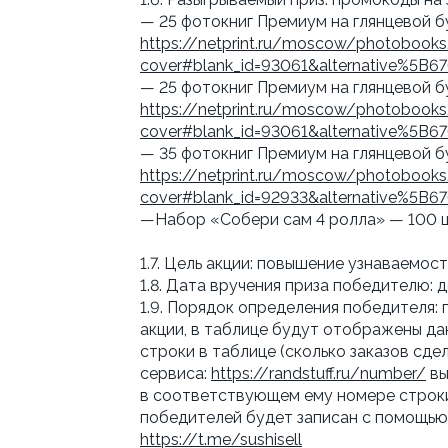
— 25 фотокниг Премиум на глянцевой б
https://netprint.ru/moscow/photobook
cover#blank_id=93061&alternative%5B
— 25 фотокниг Премиум на глянцевой б
https://netprint.ru/moscow/photobook
cover#blank_id=93061&alternative%5B
— 35 фотокниг Премиум на глянцевой б
https://netprint.ru/moscow/photobook
cover#blank_id=92933&alternative%5B
—Набор «Собери сам 4 ролла» — 100 
1.7. Цель акции: повышение узнаваемос
1.8. Дата вручения приза победителю: 
1.9. Порядок определения победителя: 
акции, в таблице будут отображены да
строки в таблице (сколько заказов сде
сервиса:
https://randstuff.ru/number/
вы
в соответствующем ему номере строки,
победителей будет записан с помощью
https://t.me/sushisell