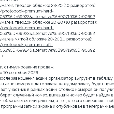
умаге в твердой обложке 28×20 (10 разворотов);
s/photobook-premium-hard-
67053%5D=69923&alternative%5B90719%5D=90692
умаге в твердой обложке 20×20 (10 разворотов);
s/photobook-premium-hard-
67053%5D=69923&alternative%5B90719%5D=90692
умаге в мягкой обложке 20×20(10 разворотов);
s/photobook-premium-soft-
67053%5D=69924&alternative%5B90719%5D=90692
шт.
ти, стимулирование продаж.
до 10 сентября 2026
после завершения акции, организатор выгрузит в таблицу
нные по номеру и дате заказа, каждому заказу будет пр
лает участник в рамках акции, столько номеров он получ
берет случайный номер, выпавший номер будет найден в т
 объявляется выигрышным, а тот, кто его совершил – п
 программы записи экрана и опубликован в телеграм-к