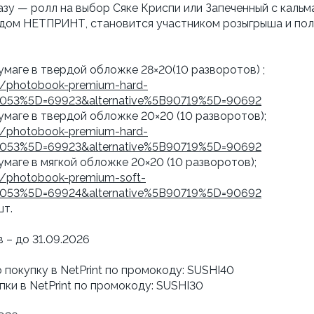
азу — ролл на выбор Сяке Криспи или Запеченный с каль
кодом НЕТПРИНТ, становится участником розыгрыша и пол
умаге в твердой обложке 28×20(10 разворотов) ;
s/photobook-premium-hard-
67053%5D=69923&alternative%5B90719%5D=90692
умаге в твердой обложке 20×20 (10 разворотов);
s/photobook-premium-hard-
67053%5D=69923&alternative%5B90719%5D=90692
маге в мягкой обложке 20×20 (10 разворотов);
s/photobook-premium-soft-
67053%5D=69924&alternative%5B90719%5D=90692
шт.
– до 31.09.2026
 покупку в NetPrint по промокоду: SUSHI40
ки в NetPrint по промокоду: SUSHI30