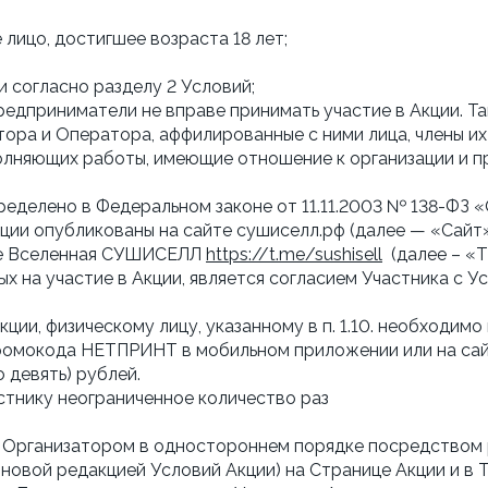
лицо, достигшее возраста 18 лет;
и согласно разделу 2 Условий;
едприниматели не вправе принимать участие в Акции. Та
ора и Оператора, аффилированные с ними лица, члены их
олняющих работы, имеющие отношение к организации и пр
определено в Федеральном законе от 11.11.2003 № 138-ФЗ 
кции опубликованы на сайте сушиселл.рф (далее — «Сайт»
але Вселенная СУШИСЕЛЛ
https://t.me/sushisell
(далее – «Т
ых на участие в Акции, является согласием Участника с У
 Акции, физическому лицу, указанному в п. 1.10. необходим
промокода НЕТПРИНТ в мобильном приложении или на сай
 девять) рублей.
стнику неограниченное количество раз
ены Организатором в одностороннем порядке посредство
 новой редакцией Условий Акции) на Странице Акции и в 