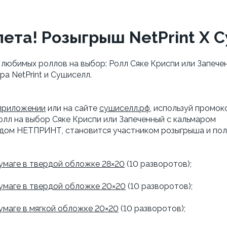
ета! Розыгрыш NetPrint X 
з любимых роллов на выбор: Ролл Сяке Криспи или Запече
ра NetPrint и Сушиселл.
приложении
или на сайте
сушиселл.рф
, используй промо
олл на выбор Сяке Криспи или Запеченный с кальмаром
кодом НЕТПРИНТ, становится участником розыгрыша и пол
умаге в твердой обложке 28×20
(10 разворотов);
бумаге в твердой обложке 20×20
(10 разворотов);
умаге в мягкой обложке 20×20
(10 разворотов);