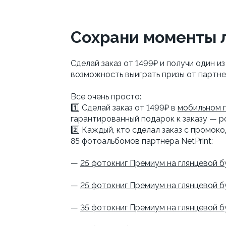
Сохрани моменты л
Сделай заказ от 1499₽ и получи один и
возможность выиграть призы от партне
Все очень просто:
1️⃣ Сделай заказ от 1499₽ в
мобильном 
гарантированный подарок к заказу — р
2️⃣ Каждый, кто сделал заказ с промо
85 фотоальбомов партнера NetPrint:
—
25 фотокниг Премиум на глянцевой б
—
25 фотокниг Премиум на глянцевой 
—
35 фотокниг Премиум на глянцевой б