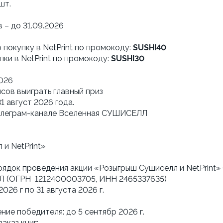
шт.
– до 31.09.2026
 покупку в NetPrint по промокоду:
SUSHI40
ки в NetPrint по промокоду:
SUSHI30
2026
нсов выиграть главный приз
1 август 2026 года.
 телеграм-канале Вселенная СУШИСЕЛЛ
и NetPrint»
рядок проведения акции «Розыгрыш Сушиселл и NetPrint» 
ЛЛ (ОГРН 1212400003705, ИНН 2465337635)
2026 г по 31 августа 2026 г.
ние победителя: до 5 сентябр 2026 г.
аказ книг: