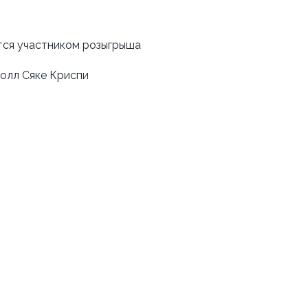
тся участником розыгрыша
ролл Сяке Криспи