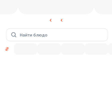
Найти блюдо
Новинки
Лосось
Курица
Тунец
Креветки