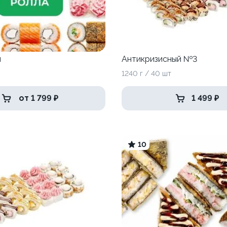
м
Антикризисный №3
1240 г / 40 шт
от 1 799 ₽
1 499 ₽
10