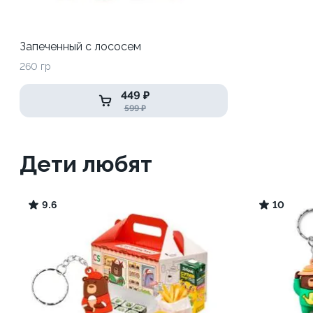
Запеченный с лососем
260 гр
449 ₽
599 ₽
Дети любят
9.6
10