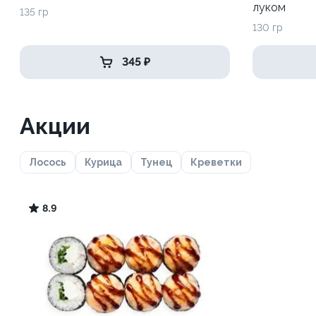
луком
135 гр
130 гр
345 ₽
Акции
Лосось
Курица
Тунец
Креветки
8.9