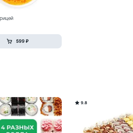
урицей
р
599 ₽
9.8