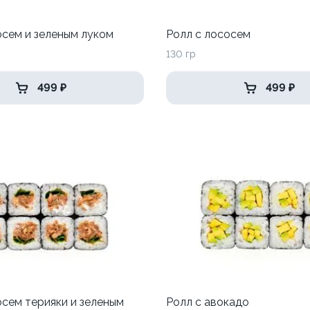
осем и зеленым луком
Ролл с лососем
130 гр
499 ₽
499 ₽
осем терияки и зеленым
Ролл с авокадо