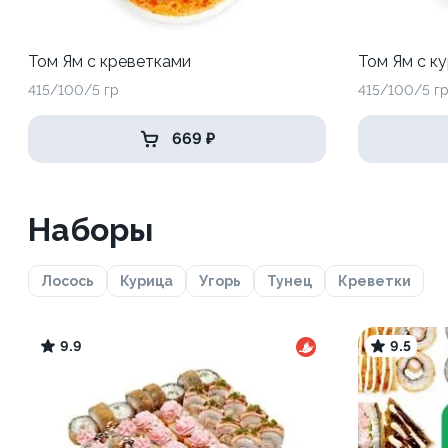
Том Ям с креветками
Том Ям с к
415/100/5 гр
415/100/5 г
669 ₽
Наборы
Лосось
Курица
Угорь
Тунец
Креветки
9.9
9.5