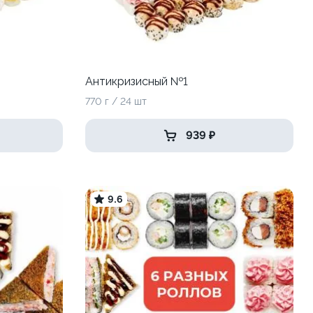
Антикризисный №1
770 г / 24 шт
939 ₽
9.6