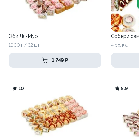
Эби Ля-Мур
Собери са
1000 г / 32 шт
4 ролла
1 749 ₽
10
9.9