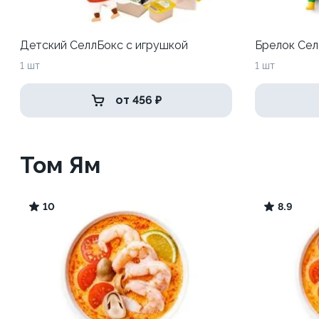
Детский СеллБокс с игрушкой
Брелок Сел
1 шт
1 шт
от 456 ₽
Том Ям
10
8.9