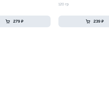
120 гр
279 ₽
239 ₽