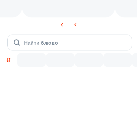
Найти блюдо
Новинки
Лосось
Курица
Тунец
Креветки
9.2
8.3