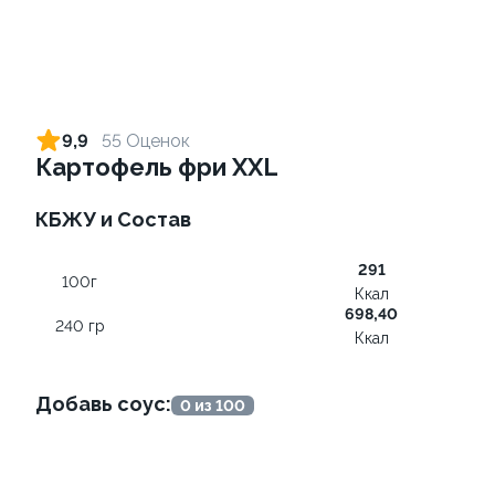
Ролл с креветкой и сыром
Ролл с лососем и зеленым
луком
140 гр
9,9
55 Оценок
130 гр
Картофель фри XXL
299 ₽
499 ₽
КБЖУ и Состав
291
9
9.7
100г
Ккал
698,40
240 гр
Ккал
Добавь соус:
0 из 100
Ролл с лососем
Ролл с огурцом
130 гр
130 гр