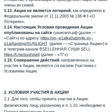
члены их семей.
1.13. Акция не является лотереей,
как определено в
Федеральном законе от 11.11.2003 № 138-ФЗ «О
Лотереях».
1.14. Настоящие Условия проведения Акции
опубликованы на сайте
сушиселл.рф (далее —
«Сайт») по адресу:
https://xn--e1afka0abm4b.xn--
p1ai/landing/SUNLIGHT
(далее — «Страница Акции») и
в телеграм-канале ВSELLЕННАЯ СУШИ SELL
https://t.me/sushisell
(далее – «ТГ»)
1.15. Совершение действий
, направленных на
участие в Акции, является согласием Участника с
Условиями Акции.
2. УСЛОВИЯ УЧАСТИЯ В АКЦИИ
2.1. Для того, чтобы принять участие в Акции,
физическому лицу, указанному в п. 1.10. необходимо в
Период проведения Акции: