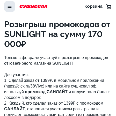
Корзина
Розыгрыш промокодов от
SUNLIGHT на сумму 170
000₽
Только в феврале участвуй в розыгрыше промокодов
от ювелирного магазина SUNLIGHT
Для участия:
1. Сделай заказ от 1399₽. в мобильном приложении
(
https://clck.ru/38Viyc
) или на сайте
сушиселл.рф
,
используй
промокод САНЛАЙТ
и получи ролл Лава с
лососем в подарок
2. Каждый, кто сделал заказ от 1399₽ с промокодом
САНЛАЙТ
, становится участником розыгрыша и
получает возможность выиграть один из промокодов от