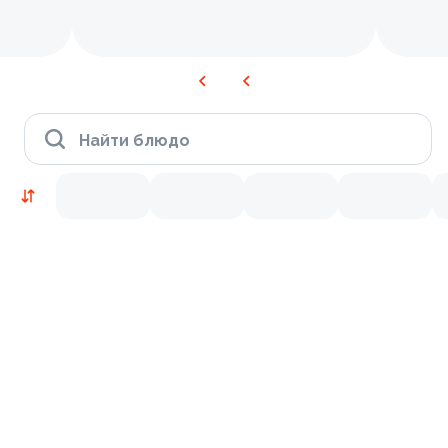
Найти блюдо
Новинки
Лосось
Курица
Тунец
Креветки