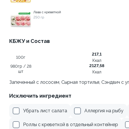
Лава с креветкой
355 ₽
509 ₽
250 гр
КБЖУ и Состав
217,1
100г
Ккал
2127,58
980гр / 28
шт
Ккал
Ролл с креветкой и сыром
Ролл с авокадо
Запеченный с лососем, Сырная тортилья, Сэндвич с у
140 гр
120 гр
Исключить ингредиент
305 ₽
245 ₽
Убрать лист салата
Аллергия на рыбу
Акции
Роллы с креветкой в отдельный контейнер