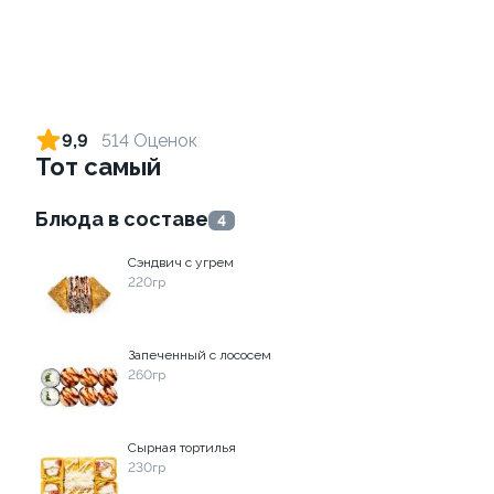
Ролл с огурцом
Ролл с лососем и зеленым
луком
130 гр
9,9
514 Оценок
130 гр
Тот самый
185 ₽
509 ₽
Блюда в составе
4
Сэндвич с угрем
220гр
Запеченный с лососем
260гр
Ролл с креветкой и
Ролл с лососем
Сырная тортилья
авокадо
130 гр
230гр
135 гр