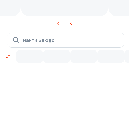
Найти блюдо
Новинки
Лосось
Курица
Тунец
Креветки
9.3
9.8