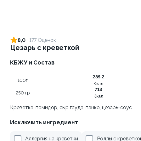
Ролл с креветкой и сыром
Ролл с огурцом
140 гр
130 гр
8,0
177 Оценок
Цезарь с креветкой
305 ₽
185 ₽
КБЖУ и Состав
8.9
8.8
285,2
100г
Ккал
713
250 гр
Ккал
Креветка, помидор, сыр гауда, панко, цезарь-соус
Ролл с креветкой и
Ролл с лососем и зеленым
Исключить ингредиент
авокадо
луком
135 гр
130 гр
Аллергия на креветки
Роллы с креветко