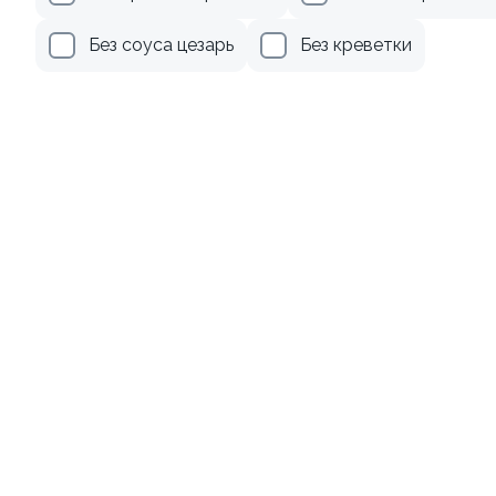
355 ₽
509 ₽
Без соуса цезарь
Без креветки
9.3
Ролл с лососем
Ролл с авокадо
130 гр
120 гр
509 ₽
245 ₽
Акции