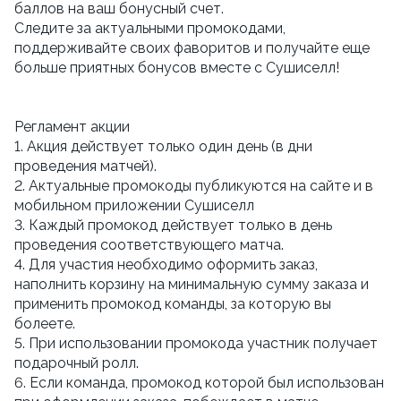
баллов на ваш бонусный счет.
Следите за актуальными промокодами,
поддерживайте своих фаворитов и получайте еще
больше приятных бонусов вместе с Сушиселл!
Регламент акции
1. Акция действует только один день (в дни
проведения матчей).
2. Актуальные промокоды публикуются на сайте и в
мобильном приложении Сушиселл
3. Каждый промокод действует только в день
проведения соответствующего матча.
4. Для участия необходимо оформить заказ,
наполнить корзину на минимальную сумму заказа и
применить промокод команды, за которую вы
болеете.
5. При использовании промокода участник получает
подарочный ролл.
6. Если команда, промокод которой был использован