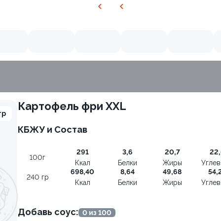
Картофель фри XXL
гр
КБЖУ и Состав
291
3,6
20,7
22,
100г
Ккал
Белки
Жиры
Угле
698,40
8,64
49,68
54,
240 гр
Ккал
Белки
Жиры
Угле
Добавь соус:
0 из 100