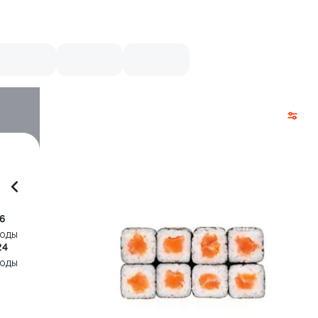
6
воды
24
воды