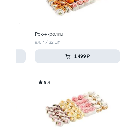
Рок-н-роллы
975 г / 32 шт
1 499 ₽
9.4