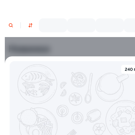
Новинки
Лосось
Курица
Тунец
Креветки
240 