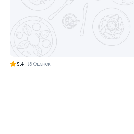
Ролл с лососем и зеленым луком
Ролл с лос
луком
130 гр
130 гр
499 ₽
9,4
18 Оценок