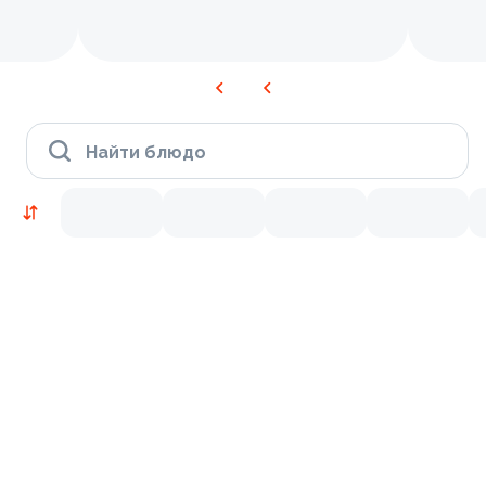
Найти блюдо
Новинки
Лосось
Курица
Тунец
Креветки