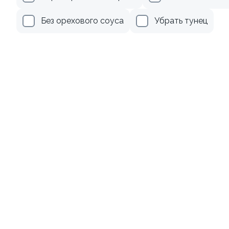
339 ₽
495 ₽
Без орехового соуса
Убрать тунец
9.5
Ролл с лососем терияки и
Ролл с креветкой и сыром
зеленым луком
140 гр
130 гр
275 ₽
295 ₽