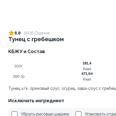
Ролл с огурцом
Ролл с лососем
130 гр
130 гр
8,8
1606 Оценок
Тунец с гребешком
179 ₽
495 ₽
КБЖУ и Состав
181,4
100г
Ккал
471,64
260 гр
Ккал
Тунец х/к, ореховый соус, огурец, лава-соус с гребе
Ролл с креветкой и
Ролл с лососем и зеленым
Исключить ингредиент
авокадо
луком
135 гр
130 гр
Убрать рисовые шарики
Упаковать отд