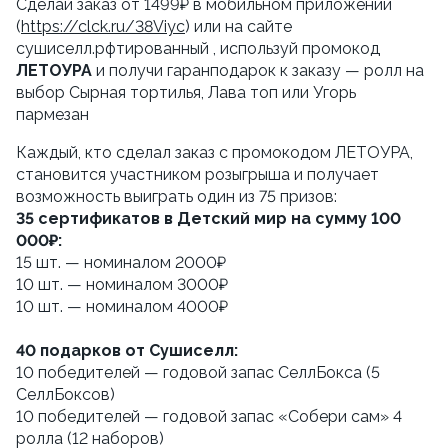
Сделай заказ от 1499₽ в мобильном приложении 
(
https://clck.ru/38Viyc
) или на сайте 
сушиселл.рфтированный , используй промокод 
ЛЕТОУРА
 и получи гаранподарок к заказу — ролл на 
выбор Сырная тортилья, Лава топ или Угорь 
пармезан
Каждый, кто сделал заказ с промокодом ЛЕТОУРА, 
становится участником розыгрыша и получает 
возможность выиграть один из 75 призов:
35 сертификатов в Детский мир на сумму 100 
000₽:
15 шт. — номиналом 2000₽
10 шт. — номиналом 3000₽
10 шт. — номиналом 4000₽ 
40 подарков от Сушиселл:
10 победителей — годовой запас СеллБокса (5 
СеллБоксов)
10 победителей — годовой запас «Собери сам» 4 
ролла (12 наборов)