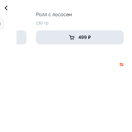
 луком
Ролл с лососем
а
130 гр
499 ₽