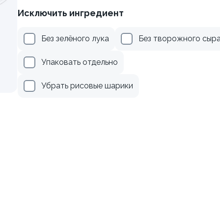
Исключить ингредиент
рцом
Ролл с лососем и зеленым
Без зелёного лука
Без творожного сыр
130 гр
179 ₽
499 ₽
Упаковать отдельно
Убрать рисовые шарики