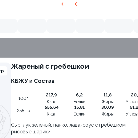
Жареный с гребешком
гр
КБЖУ и Состав
217,9
6,2
11,8
20,
100г
Ккал
Белки
Жиры
Угле
555,64
15,81
30,09
51,
255 гр
Ккал
Белки
Жиры
Угле
Сыр, лук зеленый, панко, лава-соус с гребешком,
рисовые шарики