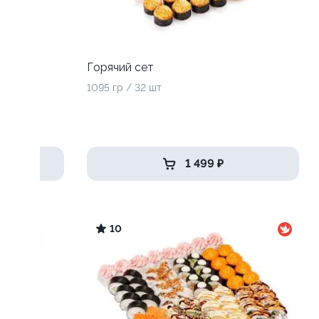
Горячий сет
1095 гр / 32 шт
1 499 ₽
10