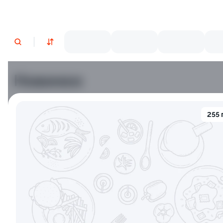
Новинки
Лосось
Курица
Тунец
Креветки
255 
9.5