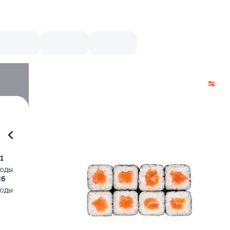
1
воды
26
воды