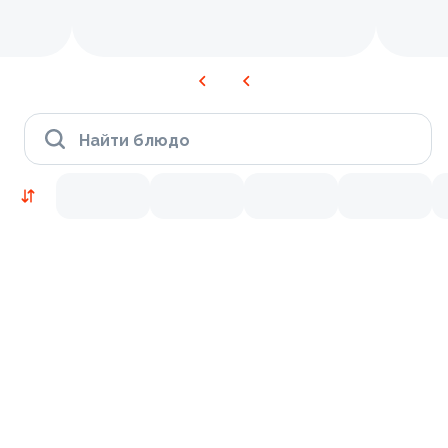
Найти блюдо
Новинки
Лосось
Курица
Тунец
Креветки
9.2
9.8