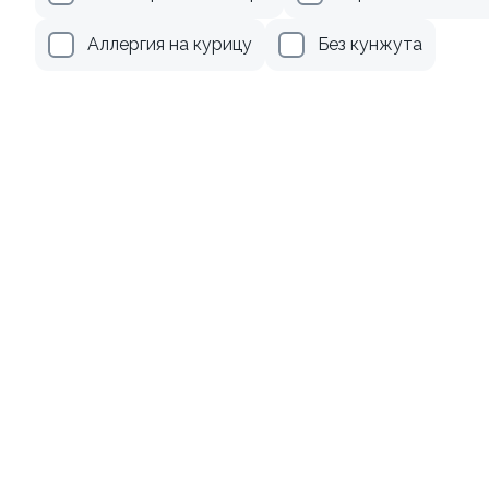
345 ₽
499 ₽
Аллергия на курицу
Без кунжута
9
9.2
Ролл с лососем
Ролл с лососем терияки и
зеленым луком
130 гр
130 гр
499 ₽
279 ₽