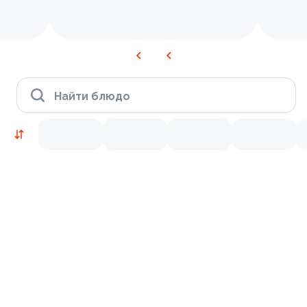
Найти блюдо
Новинки
Лосось
Курица
Тунец
Креветки
9.2
9.7