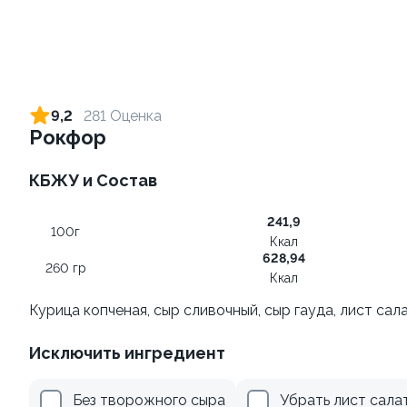
Ролл с креветкой и сыром
Ролл с огурцом
140 гр
130 гр
9,2
281 Оценка
Рокфор
299 ₽
179 ₽
КБЖУ и Состав
9.0
8.3
241,9
100г
Ккал
628,94
260 гр
Ккал
Курица копченая, сыр сливочный, сыр гауда, лист сал
Ролл с креветкой и
Ролл с лососем и зеленым
Исключить ингредиент
авокадо
луком
135 гр
130 гр
Без творожного сыра
Убрать лист сала