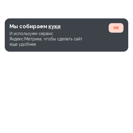
Мы собираем
куки
OK
И используем сервис
Яндекс.Метрика, чтобы сделать сайт
еще удобнее.
Единый номер службы доставки:
+7(800)-600-26-65
Версия сайта WEB-28.03