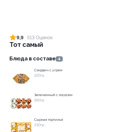
Ролл с лососем и зеленым
Ролл с лососем терияки и
луком
зеленым луком
9,9
513 Оценок
130 гр
130 гр
Тот самый
509 ₽
285 ₽
Блюда в составе
4
Сэндвич с угрем
220гр
Запеченный с лососем
260гр
Ролл с креветками и
Ролл с лососем
Сырная тортилья
авокадо
130 гр
230гр
135 гр