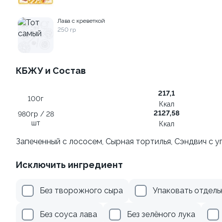
Лава с креветкой
355 ₽
509 ₽
250 гр
КБЖУ и Состав
217,1
100г
Ккал
2127,58
980гр / 28
шт
Ккал
Ролл с креветкой и сыром
Ролл с огурцом
Запеченный с лососем, Сырная тортилья, Сэндвич с у
140 гр
130 гр
Исключить ингредиент
305 ₽
185 ₽
Без творожного сыра
Упаковать отдель
Без соуса лава
Без зелёного лука