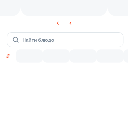
Найти блюдо
Новинки
Лосось
Курица
Тунец
Креветки