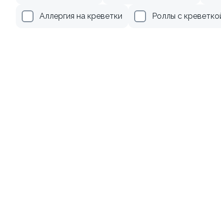
Аллергия на креветки
Роллы с креветко
Ролл с авокадо
120 гр
245 ₽
Акции
Лосось
Курица
Тунец
Креветки
9.2
9.4