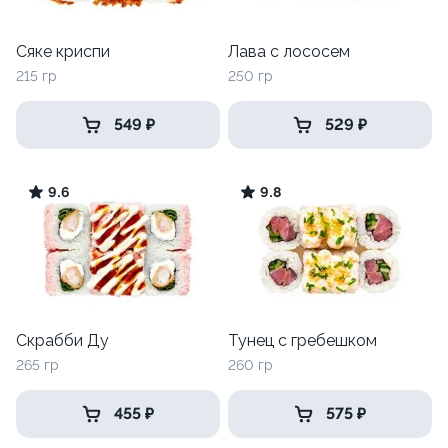
Сяке криспи
Лава с лососем
215 гр
250 гр
549 ₽
529 ₽
9.6
9.8
Скрабби Ду
Тунец с гребешком
265 гр
260 гр
455 ₽
575 ₽