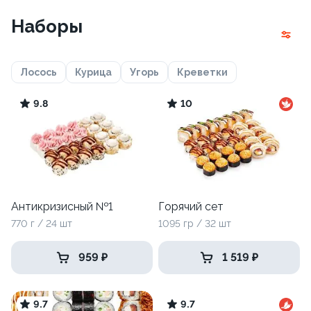
Наборы
Лосось
Курица
Угорь
Креветки
9.8
10
Антикризисный №1
Горячий сет
770 г / 24 шт
1095 гр / 32 шт
959 ₽
1 519 ₽
9.7
9.7