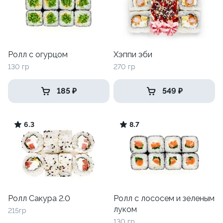
Ролл с огурцом
Хэппи эби
130 гр
270 гр
185 ₽
549 ₽
6.3
8.7
Ролл Сакура 2.0
Ролл с лососем и зеленым
луком
215гр
130 гр