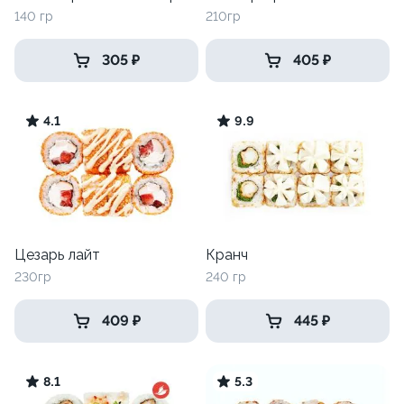
140 гр
210гр
305 ₽
405 ₽
4.1
9.9
Цезарь лайт
Кранч
230гр
240 гр
409 ₽
445 ₽
8.1
5.3