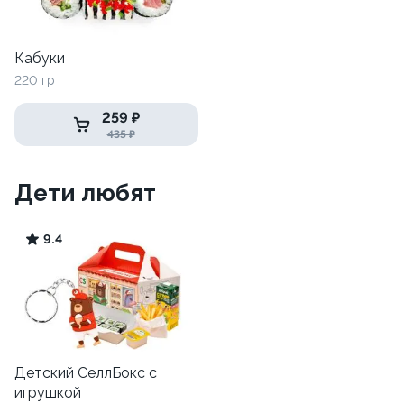
Кабуки
220 гр
259 ₽
435 ₽
Дети любят
9.4
Детский СеллБокс с
игрушкой