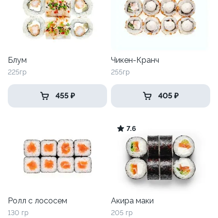
Блум
Чикен-Кранч
225гр
255гр
455 ₽
405 ₽
7.6
Ролл с лососем
Акира маки
130 гр
205 гр