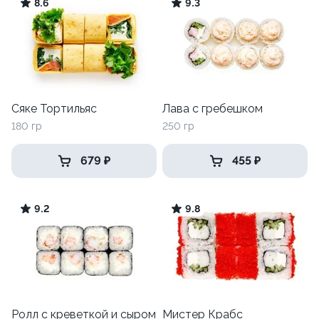
8.6
9.3
Сяке Тортильяс
Лава с гребешком
180 гр
250 гр
679 ₽
455 ₽
9.2
9.8
Ролл с креветкой и сыром
Мистер Крабс