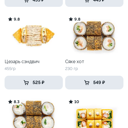
9.8
9.8
Цезарь сэндвич
Сяке хот
455гр
230 гр
525 ₽
549 ₽
8.3
10