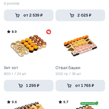
6 роллов
от 2 539 ₽
2 025 ₽
8.9
Хит хот
Отвал башки
800 г / 24 шт
1010 гр / 36 шт
1 295 ₽
от 1 765 ₽
9.6
9.7