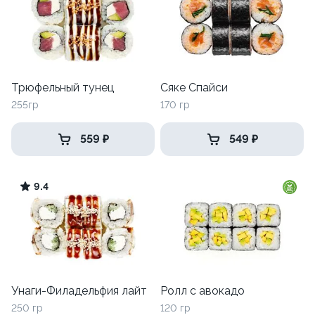
Трюфельный тунец
Сяке Спайси
255гр
170 гр
559 ₽
549 ₽
9.4
Унаги-Филадельфия лайт
Ролл с авокадо
250 гр
120 гр