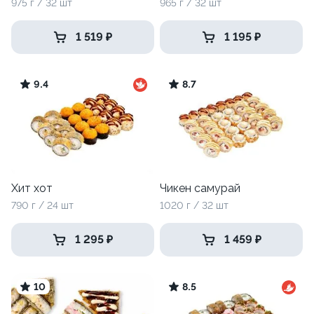
975 г / 32 шт
965 г / 32 шт
1 519 ₽
1 195 ₽
9.4
8.7
Хит хот
Чикен самурай
790 г / 24 шт
1020 г / 32 шт
1 295 ₽
1 459 ₽
10
8.5