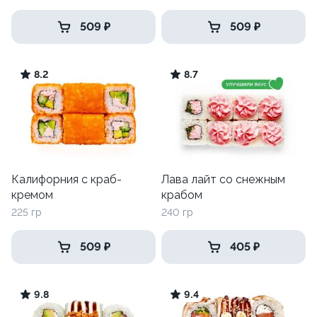
509 ₽
509 ₽
8.2
8.7
Калифорния с краб-
Лава лайт со снежным
кремом
крабом
225 гр
240 гр
509 ₽
405 ₽
9.8
9.4