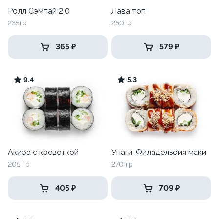
Ролл Сэмпай 2.0
Лава топ
235гр
250гр
365 ₽
579 ₽
9.4
5.3
Акира с креветкой
Унаги-Филадельфия маки
205 гр
270 гр
405 ₽
709 ₽