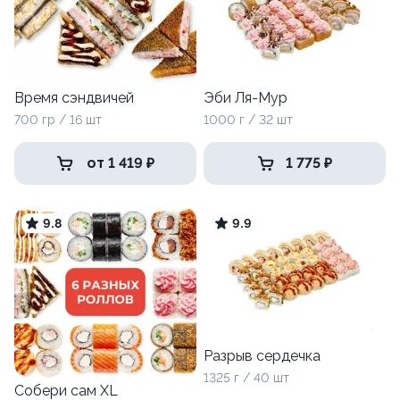
Время сэндвичей
Эби Ля-Мур
700 гр / 16 шт
1000 г / 32 шт
от 1 419 ₽
1 775 ₽
9.8
9.9
Разрыв сердечка
1325 г / 40 шт
Собери сам XL