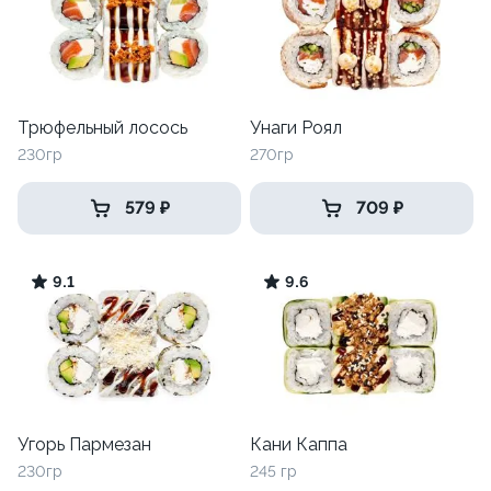
Трюфельный лосось
Унаги Роял
230гр
270гр
579 ₽
709 ₽
9.1
9.6
Угорь Пармезан
Кани Каппа
230гр
245 гр