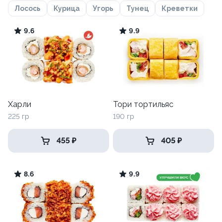
Лосось
Курица
Угорь
Тунец
Креветки
9.6
9.9
Харли
Тори тортильяс
225 гр
190 гр
455 ₽
405 ₽
8.6
9.9