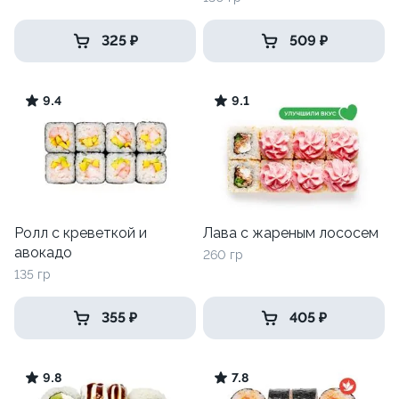
325 ₽
509 ₽
9.4
9.1
Ролл с креветкой и
Лава с жареным лососем
авокадо
260 гр
135 гр
355 ₽
405 ₽
9.8
7.8