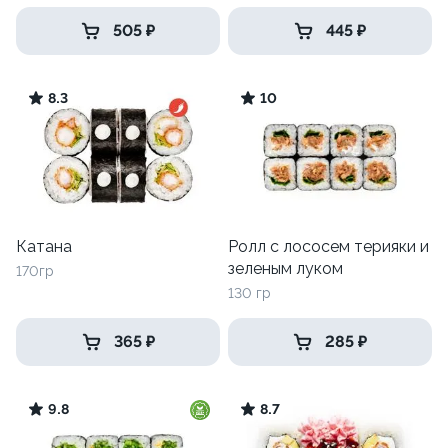
505 ₽
445 ₽
8.3
10
Катана
Ролл с лососем терияки и
зеленым луком
170гр
130 гр
365 ₽
285 ₽
9.8
8.7