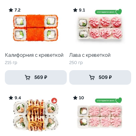
7.2
9.1
Калифорния с креветкой
Лава с креветкой
215 гр
250 гр
569 ₽
509 ₽
9.4
10