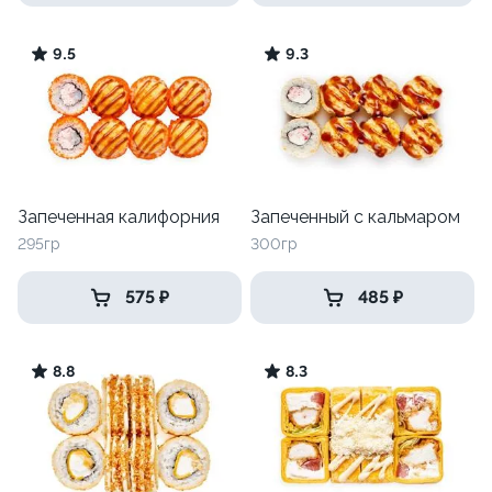
9.5
9.3
Запеченная калифорния
Запеченный с кальмаром
295гр
300гр
575 ₽
485 ₽
8.8
8.3