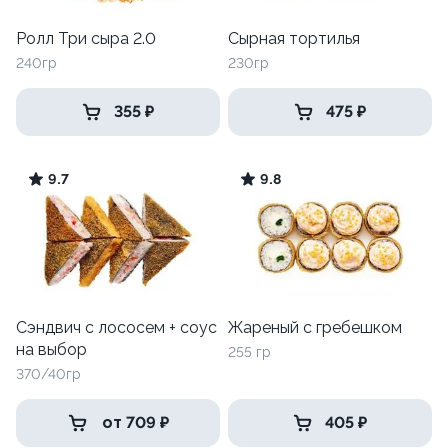
Ролл Три сыра 2.0
Сырная тортилья
240гр
230гр
355 ₽
475 ₽
9.7
9.8
Сэндвич с лососем + соус
Жареный с гребешком
на выбор
255 гр
370/40гр
от 709 ₽
405 ₽