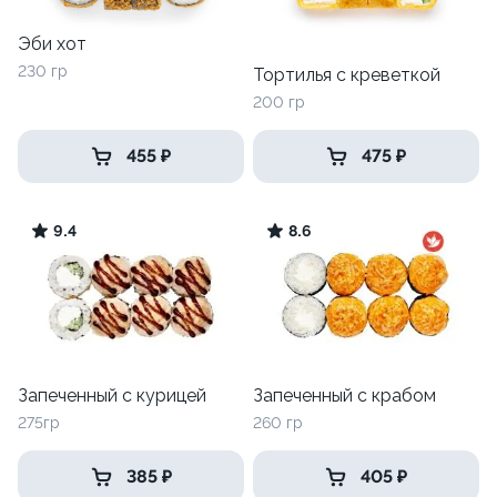
Эби хот
230 гр
Тортилья с креветкой
200 гр
455 ₽
475 ₽
9.4
8.6
Запеченный с курицей
Запеченный с крабом
275гр
260 гр
385 ₽
405 ₽