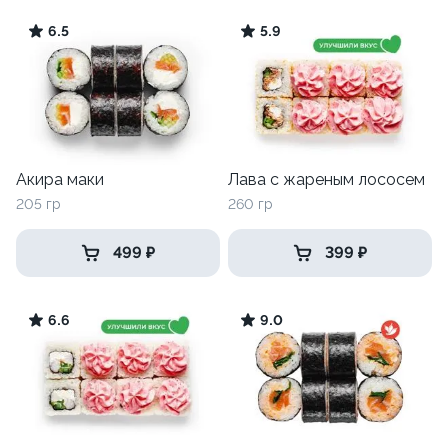
6.5
5.9
Акира маки
Лава с жареным лососем
205 гр
260 гр
499 ₽
399 ₽
6.6
9.0