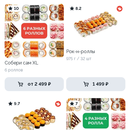
10
8.2
Рок-н-роллы
975 г / 32 шт
Собери сам XL
6 роллов
от 2 499 ₽
1 499 ₽
9.7
7