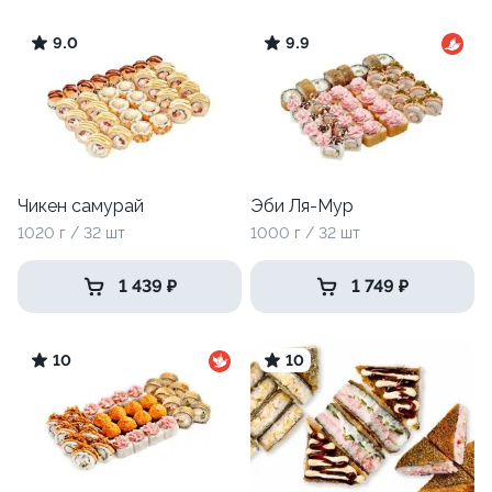
9.0
9.9
Чикен самурай
Эби Ля-Мур
1020 г / 32 шт
1000 г / 32 шт
1 439 ₽
1 749 ₽
10
10