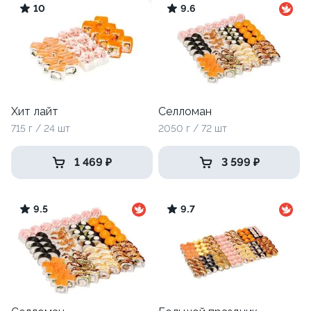
10
9.6
Хит лайт
Селломан
715 г / 24 шт
2050 г / 72 шт
1 469 ₽
3 599 ₽
9.5
9.7