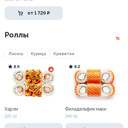
от 1 729 ₽
Роллы
Лосось
Курица
Креветки
8.9
8.2
Харли
Филадельфия маки
225 гр
245 гр