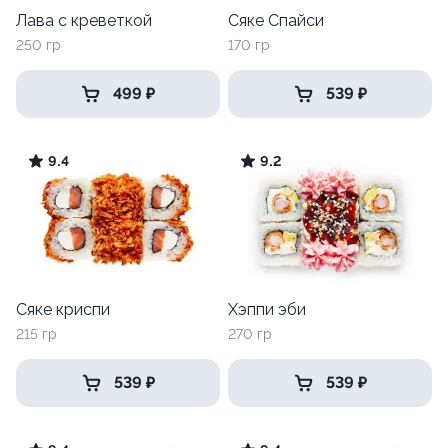
Лава с креветкой
Сяке Спайси
250 гр
170 гр
499 ₽
539 ₽
9.4
9.2
Сяке криспи
Хэппи эби
215 гр
270 гр
539 ₽
539 ₽