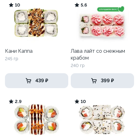
10
5.6
Кани Каппа
Лава лайт со снежным
крабом
245 гр
240 гр
439 ₽
399 ₽
2.9
10