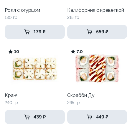
Ролл с огурцом
Калифорния с креветкой
130 гр
215 гр
179 ₽
559 ₽
10
7.0
Кранч
Скрабби Ду
240 гр
265 гр
439 ₽
449 ₽