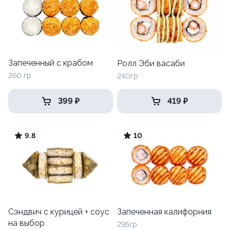
Запеченный с крабом
Ролл Эби васаби
260 гр
240гр
399 ₽
419 ₽
9.8
10
Сэндвич с курицей + соус
Запеченная калифорния
на выбор
295гр