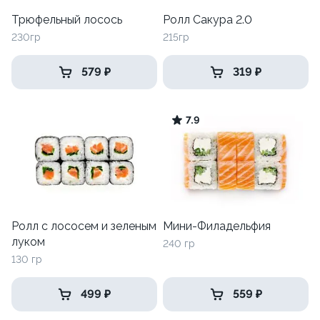
Трюфельный лосось
Ролл Сакура 2.0
230гр
215гр
579 ₽
319 ₽
7.9
Ролл с лососем и зеленым
Мини-Филадельфия
луком
240 гр
130 гр
499 ₽
559 ₽