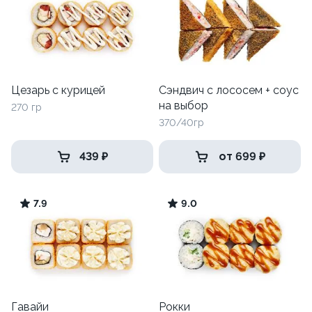
Цезарь с курицей
Сэндвич с лососем + соус
на выбор
270 гр
370/40гр
439 ₽
от 699 ₽
7.9
9.0
Гавайи
Рокки