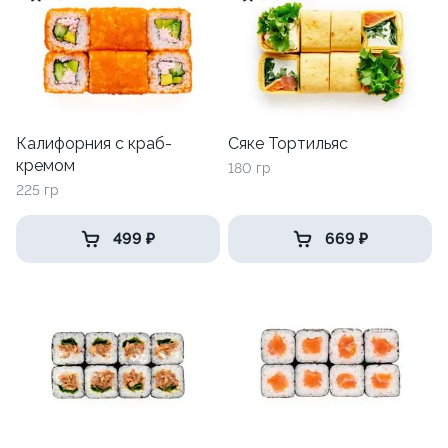
Калифорния с краб-
Сяке Тортильяс
кремом
180 гр
225 гр
499 ₽
669 ₽