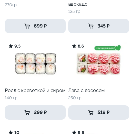
авокадо
270гр
135 гр
699 ₽
345 ₽
9.5
8.6
Ролл с креветкой и сыром
Лава с лососем
140 гр
250 гр
299 ₽
519 ₽
10
9.6