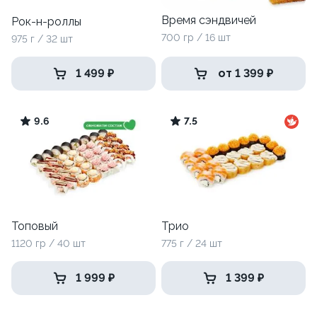
Время сэндвичей
Рок-н-роллы
700 гр / 16 шт
975 г / 32 шт
1 499 ₽
от 1 399 ₽
9.6
7.5
Топовый
Трио
1120 гр / 40 шт
775 г / 24 шт
1 999 ₽
1 399 ₽