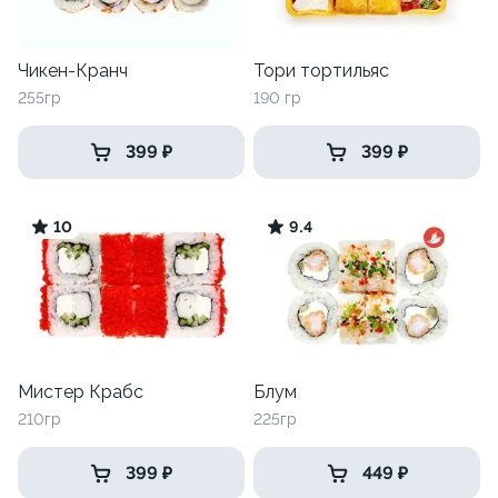
Чикен-Кранч
Тори тортильяс
255гр
190 гр
399 ₽
399 ₽
10
9.4
Мистер Крабс
Блум
210гр
225гр
399 ₽
449 ₽