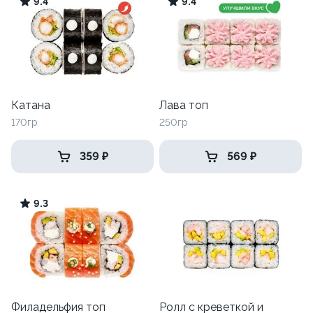
9.4
9.4
Катана
Лава топ
170гр
250гр
359 ₽
569 ₽
9.3
Филадельфия топ
Ролл с креветкой и