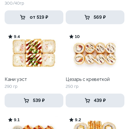
300/40гр
от 519 ₽
569 ₽
9.4
10
Кани уэст
Цезарь с креветкой
290 гр
250 гр
539 ₽
439 ₽
9.1
9.2