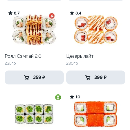
8.7
8.4
Ролл Сэмпай 2.0
Цезарь лайт
235гр
230гр
359 ₽
399 ₽
10