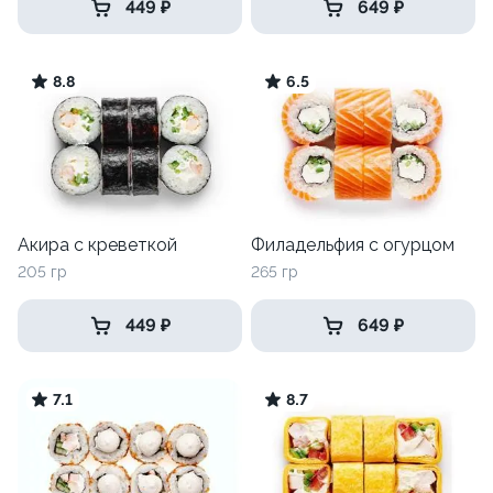
449 ₽
649 ₽
8.8
6.5
Акира с креветкой
Филадельфия с огурцом
205 гр
265 гр
449 ₽
649 ₽
7.1
8.7