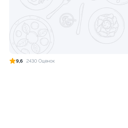
Ролл с лососем и зеленым луком
Ролл с лос
луком
130 гр
130 гр
499 ₽
9,6
2430 Оценок