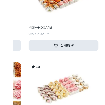
Рок-н-роллы
975 г / 32 шт
1 499 ₽
10