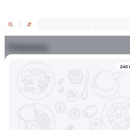
Новинки
Лосось
Курица
Тунец
Креветки
240 