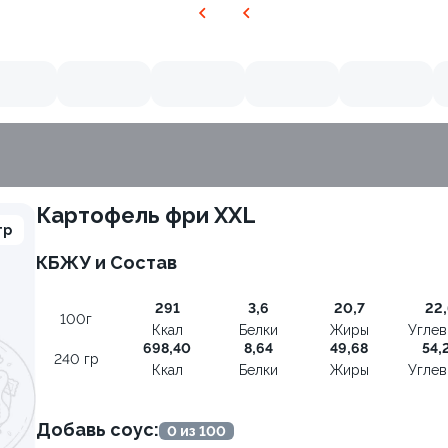
Картофель фри XXL
гр
КБЖУ и Состав
291
3,6
20,7
22,
100г
Ккал
Белки
Жиры
Угле
698,40
8,64
49,68
54,
240 гр
Ккал
Белки
Жиры
Угле
Добавь соус:
0 из 100