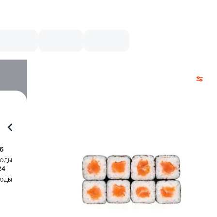
6
воды
24
воды