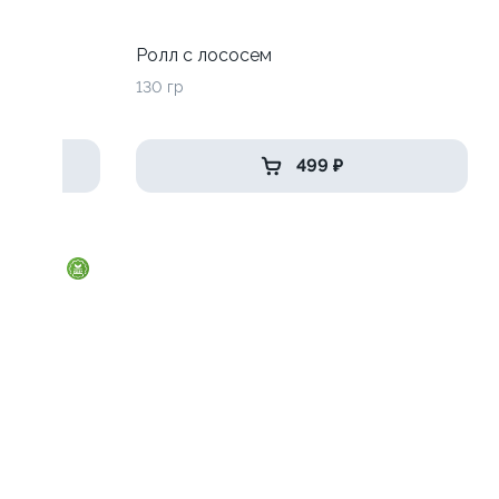
адо
Ролл с лососем
130 гр
499 ₽