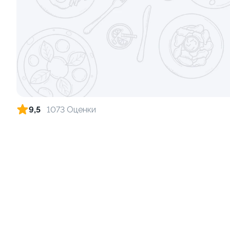
Ролл с креветкой и сыром
Ролл с аво
140 гр
120 гр
325 ₽
9,5
1073 Оценки
8.3
9