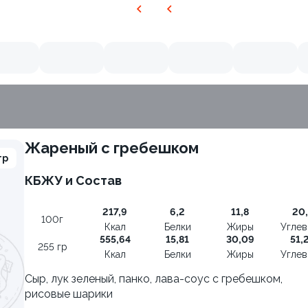
Жареный с гребешком
гр
КБЖУ и Состав
9.2
217,9
6,2
11,8
20,
100г
Ккал
Белки
Жиры
Угле
555,64
15,81
30,09
51,
255 гр
Ккал
Белки
Жиры
Угле
Сыр, лук зеленый, панко, лава-соус с гребешком,
рисовые шарики