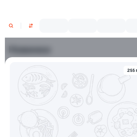
Новинки
Лосось
Курица
Тунец
Креветки
255 
9.2