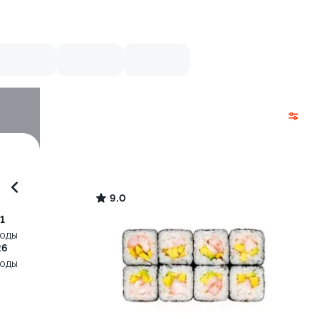
9.0
1
воды
26
воды