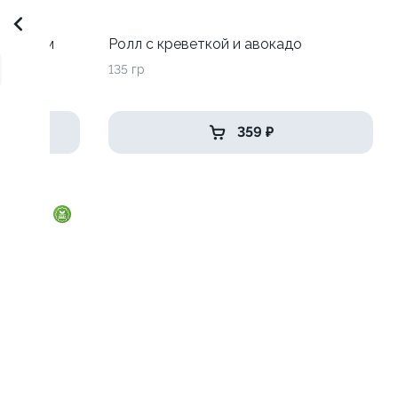
 зеленым
Ролл с креветкой и авокадо
135 гр
359 ₽