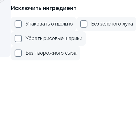
Исключить ингредиент
кадо
Ролл с лососем терияки и
луком
Упаковать отдельно
Без зелёного лука
130 гр
Убрать рисовые шарики
249 ₽
289 ₽
Без творожного сыра
9.7