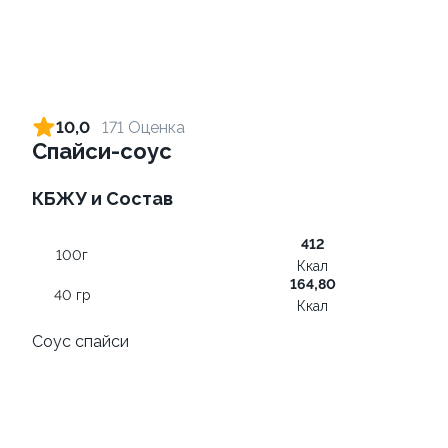
Ролл с креветкой и сыром
Ролл с лососем терияки и
зеленым луком
140 гр
10,0
171 Оценка
130 гр
Спайси-соус
325 ₽
289 ₽
КБЖУ и Состав
412
9.4
100г
Ккал
164,80
40 гр
Ккал
Соус спайси
Ролл с креветкой и
Ролл с авокадо
авокадо
120 гр
135 гр