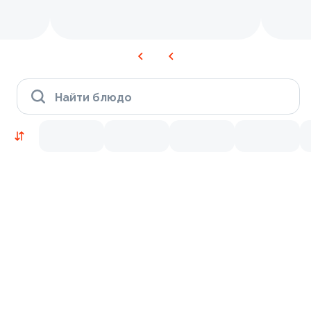
Найти блюдо
Новинки
Лосось
Курица
Тунец
Креветки
9.2
10