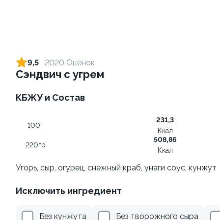
Ролл с лососем и зеленым
Ролл с лососем терияки и
луком
зеленым луком
9,5
2020 Оценок
130 гр
130 гр
Сэндвич с угрем
509 ₽
285 ₽
КБЖУ и Состав
231,3
100г
Ккал
508,86
220гр
Ккал
Угорь, сыр, огурец, снежный краб, унаги соус, кунжут
Исключить ингредиент
Ролл с креветкой и
Ролл с лососем
авокадо
130 гр
Без кунжута
Без творожного сыра
135 гр