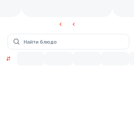
Найти блюдо
Новинки
Лосось
Курица
Тунец
Креветки