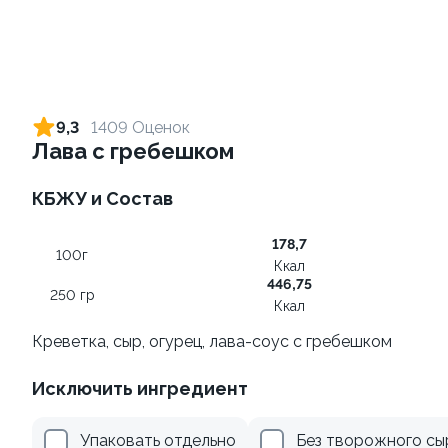
Ролл с креветкой и сыром
Ролл с лососем
140 гр
130 гр
9,3
1409 Оценок
Лава с гребешком
299 ₽
499 ₽
КБЖУ и Состав
178,7
100г
Ккал
446,75
250 гр
Ккал
Креветка, сыр, огурец, лава-соус с гребешком
Ролл с огурцом
Ролл с лососем и зеленым
Исключить ингредиент
луком
130 гр
130 гр
Упаковать отдельно
Без творожного сы