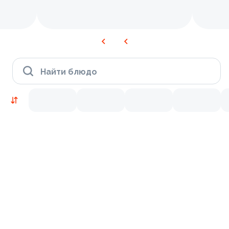
Найти блюдо
Новинки
Лосось
Курица
Тунец
Креветки
9.5