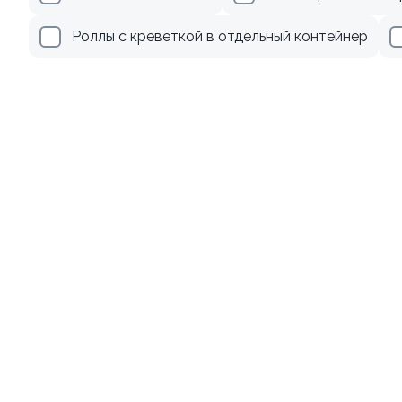
179 ₽
499 ₽
Роллы с креветкой в отдельный контейнер
Ролл с лососем терияки и
Ролл с креветкой и
зеленым луком
авокадо
130 гр
135 гр
279 ₽
345 ₽