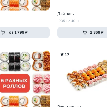
м
Дай пять
1205 г / 40 шт
от 1 799 ₽
2 369 ₽
10
Рок-н-роллы