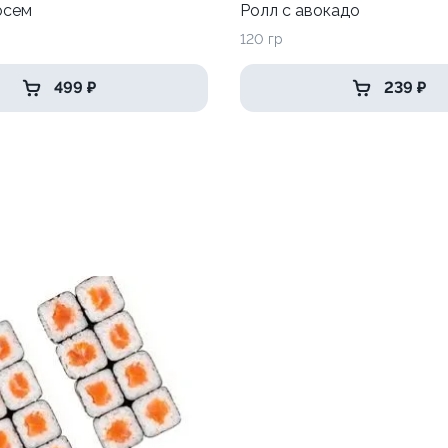
осем
Ролл с авокадо
120 гр
499 ₽
239 ₽