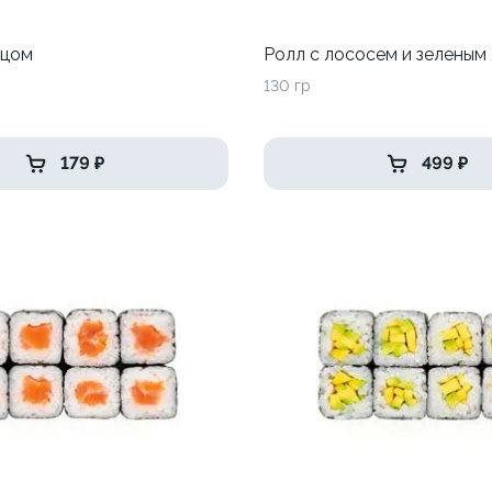
рцом
Ролл с лососем и зеленым
130 гр
179 ₽
499 ₽