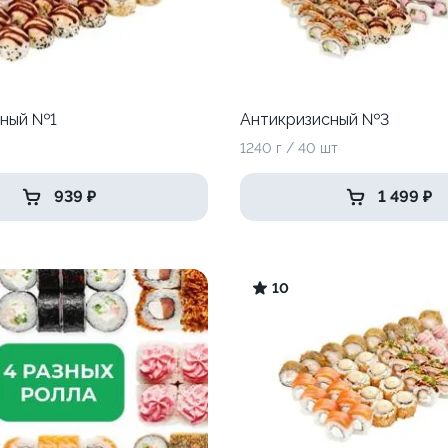
сный №1
Антикризисный №3
1240 г / 40 шт
939 ₽
1 499 ₽
10