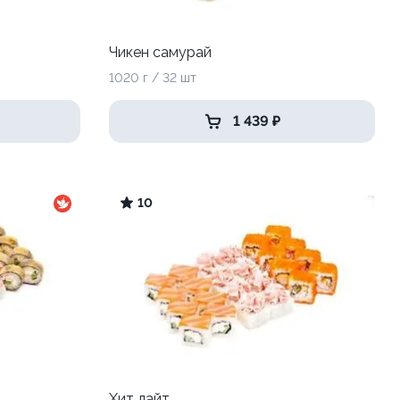
Чикен самурай
1020 г / 32 шт
1 439 ₽
10
Хит лайт