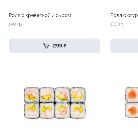
Ролл с креветкой и сыром
Ролл с огу
140 гр
130 гр
299 ₽