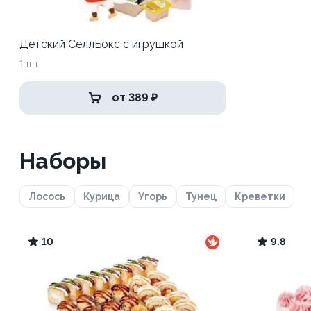
Детский СеллБокс с игрушкой
1 шт
от 389 ₽
Наборы
Лосось
Курица
Угорь
Тунец
Креветки
10
9.8