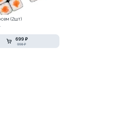
осем (2шт)
т
699 ₽
998 ₽