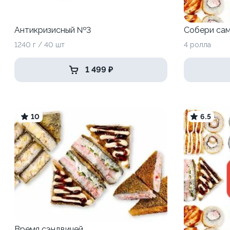
Антикризисный №3
Собери са
1240 г / 40 шт
4 ролла
1 499 ₽
10
6.5
Время сэндвичей