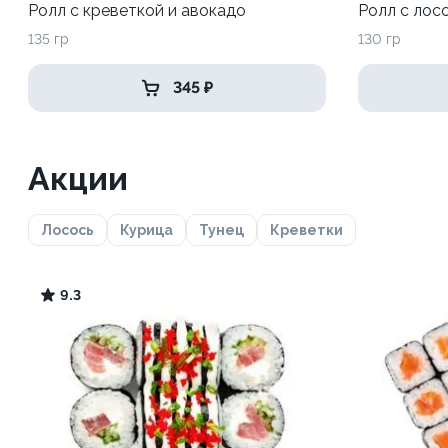
Ролл с креветкой и авокадо
Ролл с лос
135 гр
130 гр
345 ₽
Акции
Лосось
Курица
Тунец
Креветки
9.3