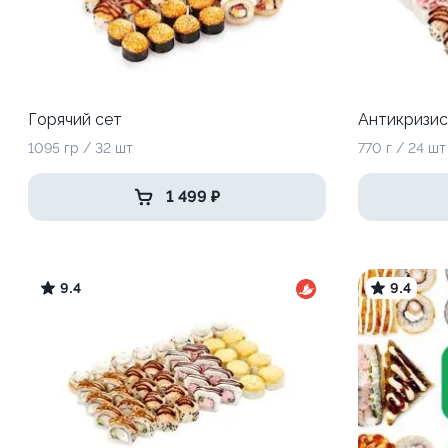
Горячий сет
Антикризи
1095 гр / 32 шт
770 г / 24 шт
1 499 ₽
9.4
9.4