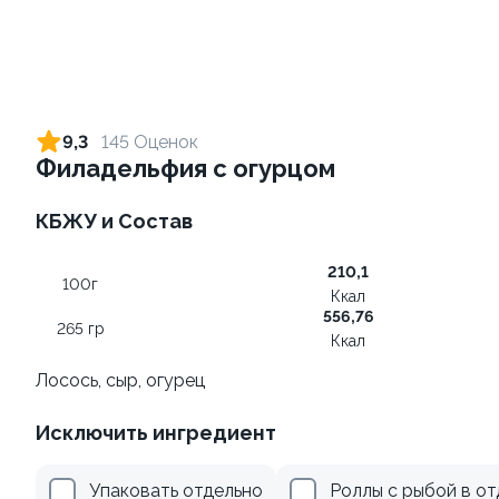
Ролл с креветкой и сыром
Ролл с огурцом
140 гр
130 гр
9,3
145 Оценок
Филадельфия с огурцом
299 ₽
179 ₽
КБЖУ и Состав
210,1
100г
Ккал
556,76
265 гр
Ккал
Лосось, сыр, огурец
Ролл с лососем и зеленым
Ролл с креветкой и
Исключить ингредиент
луком
авокадо
130 гр
135 гр
Упаковать отдельно
Роллы с рыбой в о