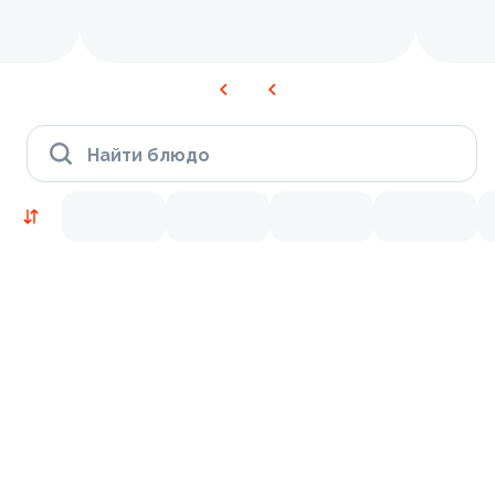
Найти блюдо
Новинки
Лосось
Курица
Тунец
Креветки
9.5