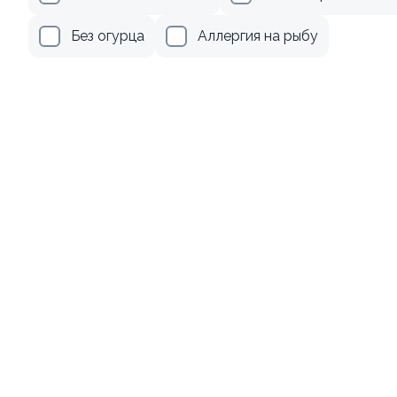
499 ₽
345 ₽
Без огурца
Аллергия на рыбу
Ролл с лососем
Ролл с лососем терияки и
зеленым луком
130 гр
130 гр
499 ₽
279 ₽