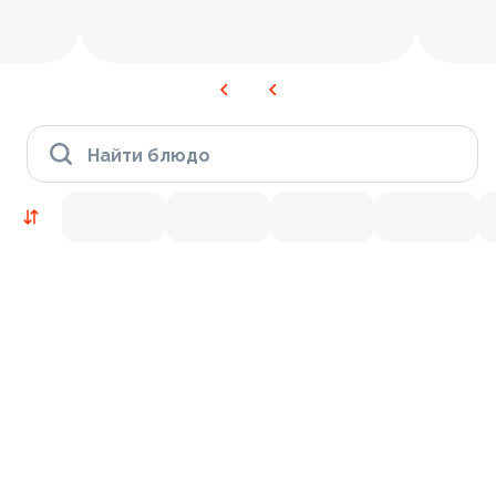
Найти блюдо
Новинки
Лосось
Курица
Тунец
Креветки
9.2
9.8