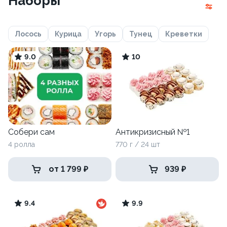
Наборы
Лосось
Курица
Угорь
Тунец
Креветки
9.0
10
Собери сам
Антикризисный №1
4 ролла
770 г / 24 шт
от 1 799 ₽
939 ₽
9.4
9.9