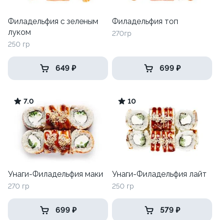
Филадельфия с зеленым
Филадельфия топ
луком
270гр
250 гр
649 ₽
699 ₽
7.0
10
Унаги-Филадельфия маки
Унаги-Филадельфия лайт
270 гр
250 гр
699 ₽
579 ₽