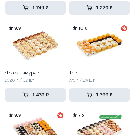
1 749 ₽
1 279 ₽
9.9
10.0
Чикен самурай
Трио
1020 г / 32 шт
775 г / 24 шт
1 439 ₽
1 399 ₽
9.9
7.5