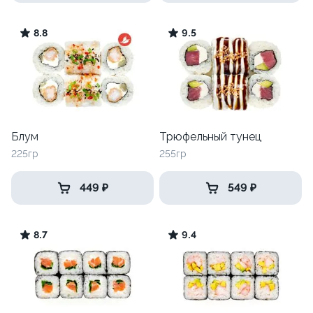
8.8
9.5
Блум
Трюфельный тунец
225гр
255гр
449 ₽
549 ₽
8.7
9.4