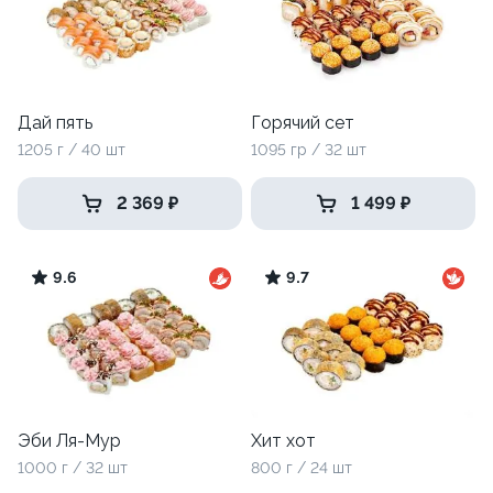
Дай пять
Горячий сет
1205 г / 40 шт
1095 гр / 32 шт
2 369 ₽
1 499 ₽
9.6
9.7
Эби Ля-Мур
Хит хот
1000 г / 32 шт
800 г / 24 шт