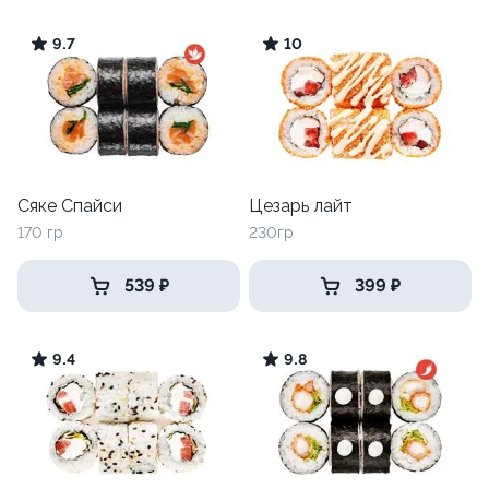
9.7
10
Сяке Спайси
Цезарь лайт
170 гр
230гр
539 ₽
399 ₽
9.4
9.8