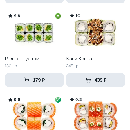
9.8
10
Ролл с огурцом
Кани Каппа
130 гр
245 гр
179 ₽
439 ₽
9.9
9.2