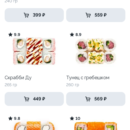
240 гр
399 ₽
559 ₽
9.9
8.9
Скрабби Ду
Тунец с гребешком
265 гр
260 гр
449 ₽
569 ₽
9.8
10