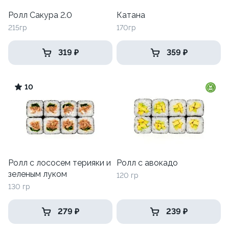
Ролл Сакура 2.0
Катана
215гр
170гр
319 ₽
359 ₽
10
Ролл с лососем терияки и
Ролл с авокадо
зеленым луком
120 гр
130 гр
279 ₽
239 ₽