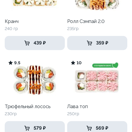
Кранч
Ролл Сэмпай 2.0
240 гр
235гр
439 ₽
359 ₽
9.5
10
Трюфельный лосось
Лава топ
230гр
250гр
579 ₽
569 ₽