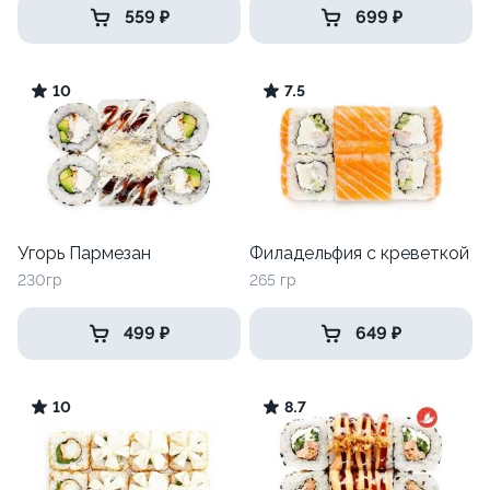
559 ₽
699 ₽
10
7.5
Угорь Пармезан
Филадельфия с креветкой
230гр
265 гр
499 ₽
649 ₽
10
8.7