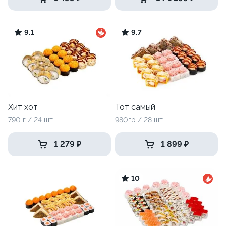
9.1
9.7
Хит хот
Тот самый
790 г / 24 шт
980гр / 28 шт
1 279 ₽
1 899 ₽
10