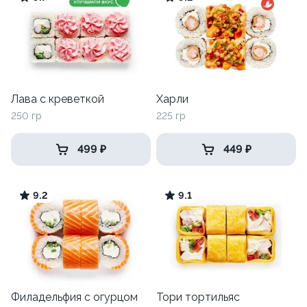
Лава с креветкой
Харли
250 гр
225 гр
499 ₽
449 ₽
9.2
9.1
Филадельфия с огурцом
Тори тортильяс