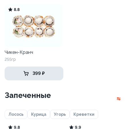
8.8
Чикен-Кранч
255гр
399 ₽
Запеченные
Лосось
Курица
Угорь
Креветки
9.8
9.9