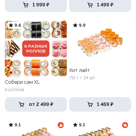
1 999 ₽
1 499 ₽
9.6
9.9
Хит лайт
715 г / 24 шт
Собери сам XL
6 роллов
от 2 499 ₽
1 469 ₽
9.1
9.1