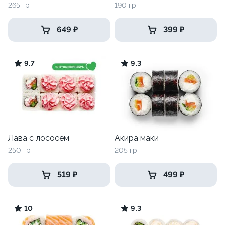
265 гр
190 гр
649 ₽
399 ₽
9.7
9.3
Лава с лососем
Акира маки
250 гр
205 гр
519 ₽
499 ₽
10
9.3