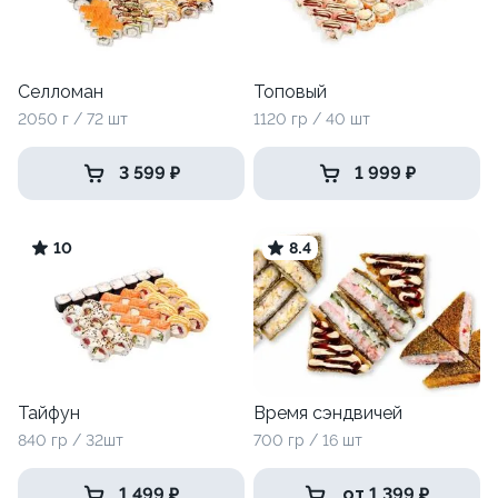
Селломан
Топовый
2050 г / 72 шт
1120 гр / 40 шт
3 599 ₽
1 999 ₽
10
8.4
Тайфун
Время сэндвичей
840 гр / 32шт
700 гр / 16 шт
1 499 ₽
от 1 399 ₽