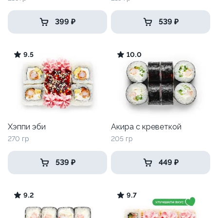
399 ₽
539 ₽
9.5
10.0
Хэппи эби
Акира с креветкой
270 гр
205 гр
539 ₽
449 ₽
9.2
9.7