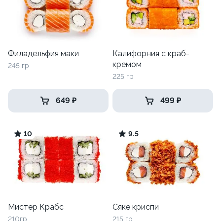
Филадельфия маки
Калифорния с краб-
кремом
245 гр
225 гр
649 ₽
499 ₽
10
9.5
Мистер Крабс
Сяке криспи
210гр
215 гр