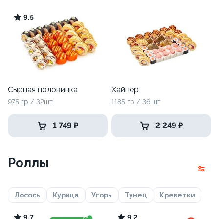
9.5
Сырная половинка
Хайпер
975 гр / 32шт
1185 гр / 36 шт
1 749 ₽
2 249 ₽
Роллы
Лосось
Курица
Угорь
Тунец
Креветки
9.7
9.2