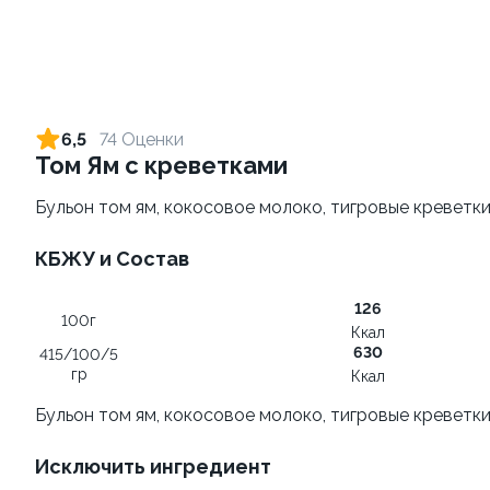
Ролл с креветкой и сыром
Ролл с огурцом
140 гр
130 гр
6,5
74 Оценки
Том Ям с креветками
299 ₽
179 ₽
Бульон том ям, кокосовое молоко, тигровые креветки
9.0
8.3
КБЖУ и Состав
126
100г
Ккал
630
415/100/5
гр
Ккал
Ролл с креветкой и
Ролл с лососем и зеленым
Бульон том ям, кокосовое молоко, тигровые креветки
авокадо
луком
135 гр
Исключить ингредиент
130 гр