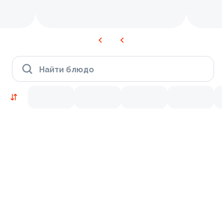
Найти блюдо
Новинки
Лосось
Курица
Тунец
Креветки
9.2
9.7