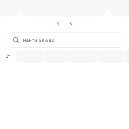
Найти блюдо
Новинки
Лосось
Курица
Тунец
Креветки
9.2
9.7