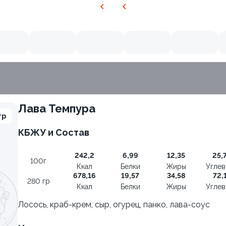
Лава Темпура
гр
КБЖУ и Состав
242,2
6,99
12,35
25,
100г
Ккал
Белки
Жиры
Угле
678,16
19,57
34,58
72,
280 гр
Ккал
Белки
Жиры
Угле
Лосось, краб-крем, сыр, огурец, панко, лава-соус