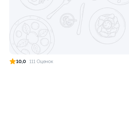
Ролл с лососем и зеленым луком
Ролл с лос
луком
130 гр
130 гр
499 ₽
10,0
111 Оценок