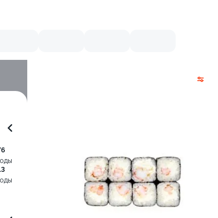
76
воды
13
воды