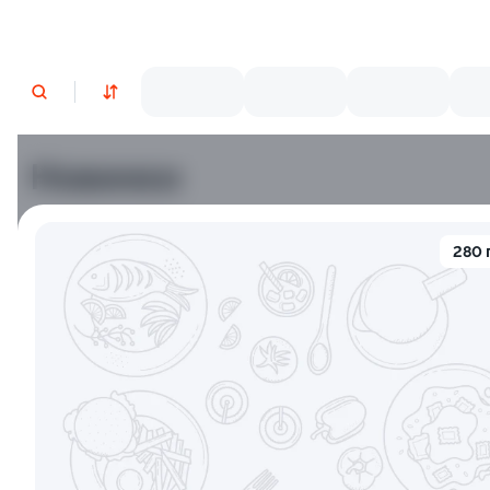
Новинки
Лосось
Курица
Тунец
Креветки
280 