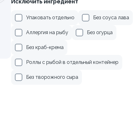
Исключить ингредиент
осем терияки и зеленым
Ролл с лососем
Упаковать отдельно
Без соуса лава
130 гр
Аллергия на рыбу
Без огурца
279 ₽
499 ₽
Без краб-крема
Роллы с рыбой в отдельный контейнер
Без творожного сыра