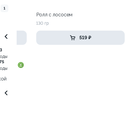
1
до
Ролл с лососем
130 гр
519 ₽
3
воды
75
воды
кой