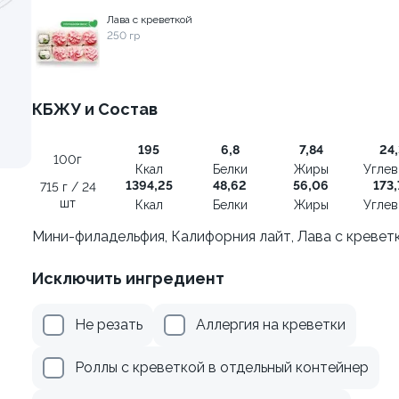
Лава с креветкой
250 гр
веткой и сыром
Ролл с креветкой и авока
135 гр
КБЖУ и Состав
325 ₽
359 ₽
195
6,8
7,84
24,
100г
Ккал
Белки
Жиры
Угле
1394,25
48,62
56,06
173,
715 г / 24
шт
Ккал
Белки
Жиры
Угле
Мини-филадельфия, Калифорния лайт, Лава с кревет
Исключить ингредиент
Не резать
Аллергия на креветки
Роллы с креветкой в отдельный контейнер
осем терияки и зеленым
Ролл с авокадо