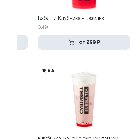
Бабл ти Клубника - Базилик
0,49л
от 299 ₽
9.5
Клубника-Банан с сырной пенкой