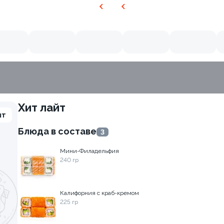
Хит лайт
шт
Блюда в составе
3
9.0
Мини-Филадельфия
240 гр
Калифорния с краб-кремом
225 гр