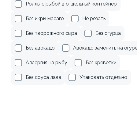
Роллы с рыбой в отдельный контейнер
120 гр
Без икры масаго
Не резать
289 ₽
249 ₽
Без творожного сыра
Без огурца
Без авокадо
Авокадо заменить на огур
Аллергия на рыбу
Без креветки
Без соуса лава
Упаковать отдельно