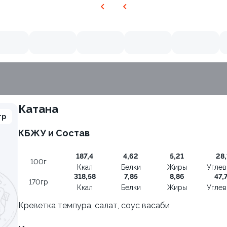
Катана
гр
КБЖУ и Состав
187,4
4,62
5,21
28,
100г
Ккал
Белки
Жиры
Угле
318,58
7,85
8,86
47,
170гр
Ккал
Белки
Жиры
Угле
Креветка темпура, салат, соус васаби