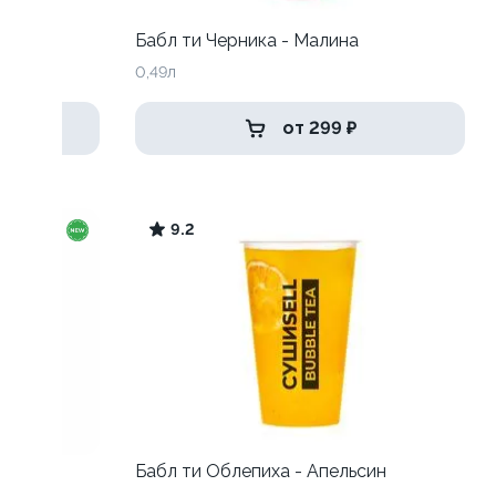
Бабл ти Черника - Малина
0,49л
от 299 ₽
9.2
пенкой
Бабл ти Облепиха - Апельсин