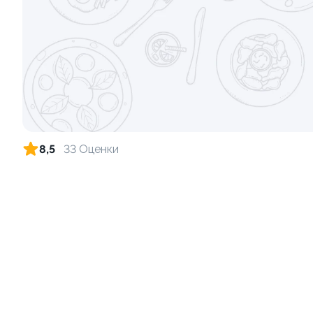
Ролл с лососем и зеленым луком
Ролл с кре
130 гр
135 гр
519 ₽
8,5
33 Оценки
Ролл с огурцом
Ролл с аво