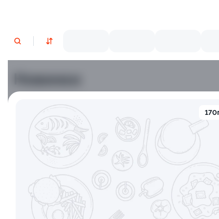
Новинки
Лосось
Курица
Тунец
Креветки
170