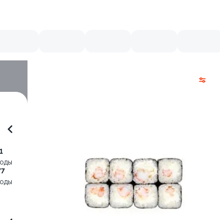
1
воды
77
воды