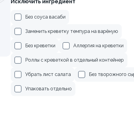
Исключить ингредиент
веткой и авокадо
Ролл с лососем
Без соуса васаби
130 гр
Заменить креветку темпура на варёную
359 ₽
519 ₽
Без креветки
Аллергия на креветки
Роллы с креветкой в отдельный контейнер
Убрать лист салата
Без творожного сы
Упаковать отдельно
кадо