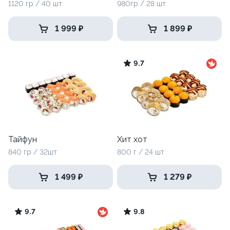
1120 гр / 40 шт
980гр / 28 шт
1 999 ₽
1 899 ₽
9.7
Тайфун
Хит хот
840 гр / 32шт
800 г / 24 шт
1 499 ₽
1 279 ₽
9.7
9.8