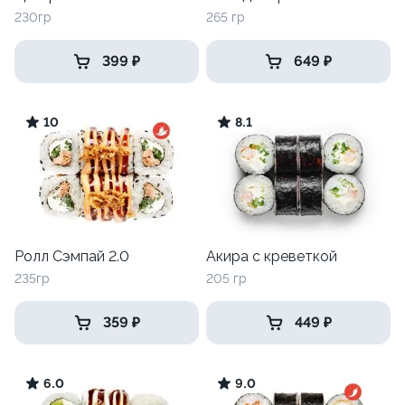
230гр
265 гр
399 ₽
649 ₽
10
8.1
Ролл Сэмпай 2.0
Акира с креветкой
235гр
205 гр
359 ₽
449 ₽
6.0
9.0