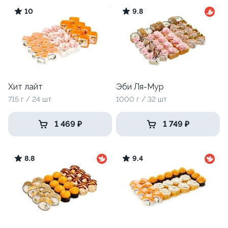
10
9.8
Хит лайт
Эби Ля-Мур
715 г / 24 шт
1000 г / 32 шт
1 469 ₽
1 749 ₽
8.8
9.4