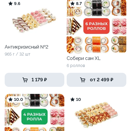
9.6
8.7
Антикризисный №2
965 г / 32 шт
Собери сам XL
6 роллов
1 179 ₽
от 2 499 ₽
10.0
10