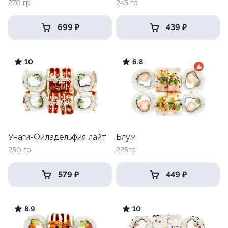
270 гр
245 гр
699 ₽
439 ₽
10
6.8
Унаги-Филадельфия лайт
Блум
250 гр
225гр
579 ₽
449 ₽
8.9
10