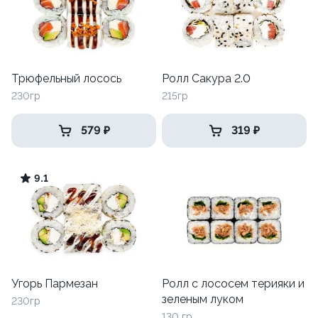
Трюфельный лосось
Ролл Сакура 2.0
230гр
215гр
579 ₽
319 ₽
9.1
Угорь Пармезан
Ролл с лососем терияки и
зеленым луком
230гр
130 гр