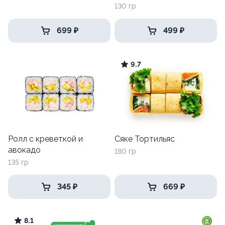
130 гр
699 ₽
499 ₽
9.7
Ролл с креветкой и
Сяке Тортильяс
авокадо
180 гр
135 гр
345 ₽
669 ₽
8.1