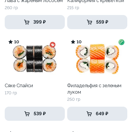
Лава с жареным лососем
Калифорния с креветкой
260 гр
215 гр
399 ₽
559 ₽
10
10
Сяке Спайси
Филадельфия с зеленым
луком
170 гр
250 гр
539 ₽
649 ₽