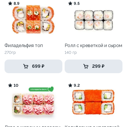
8.9
9.5
Филадельфия топ
Ролл с креветкой и сыром
270гр
140 гр
699 ₽
299 ₽
10
9.2