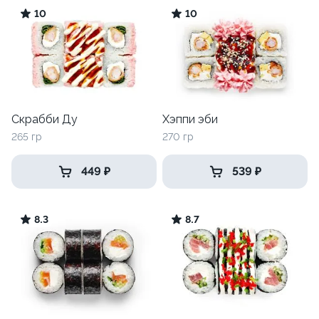
10
10
Скрабби Ду
Хэппи эби
265 гр
270 гр
449 ₽
539 ₽
8.3
8.7