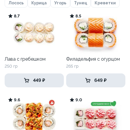
Лосось
Курица
Угорь
Тунец
Креветки
8.7
8.5
Лава с гребешком
Филадельфия с огурцом
250 гр
265 гр
449 ₽
649 ₽
9.6
9.0