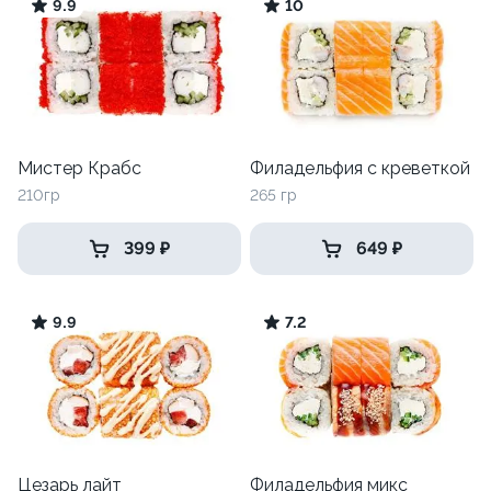
9.9
10
Мистер Крабс
Филадельфия с креветкой
210гр
265 гр
399 ₽
649 ₽
9.9
7.2
Цезарь лайт
Филадельфия микс