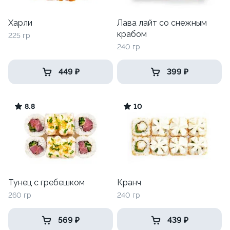
Харли
Лава лайт со снежным
крабом
225 гр
240 гр
449 ₽
399 ₽
8.8
10
Тунец с гребешком
Кранч
260 гр
240 гр
569 ₽
439 ₽