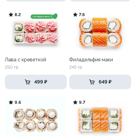
8.2
7.6
Лава с креветкой
Филадельфия маки
250 гр
245 гр
499 ₽
649 ₽
9.6
9.7