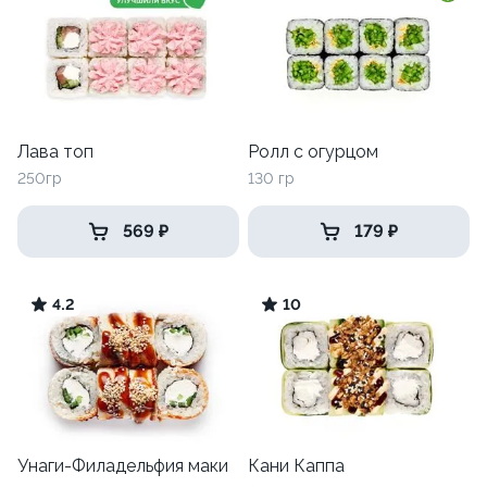
Лава топ
Ролл с огурцом
250гр
130 гр
569 ₽
179 ₽
4.2
10
Унаги-Филадельфия маки
Кани Каппа