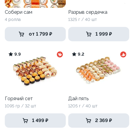
Собери сам
Разрыв сердечка
4 ролла
1325 г / 40 шт
от 1 799 ₽
1 999 ₽
9.9
9.2
Горячий сет
Дай пять
1095 гр / 32 шт
1205 г / 40 шт
1 499 ₽
2 369 ₽