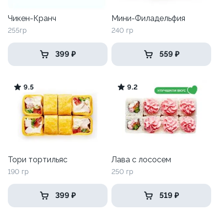
Чикен-Кранч
Мини-Филадельфия
255гр
240 гр
399 ₽
559 ₽
9.5
9.2
Тори тортильяс
Лава с лососем
190 гр
250 гр
399 ₽
519 ₽