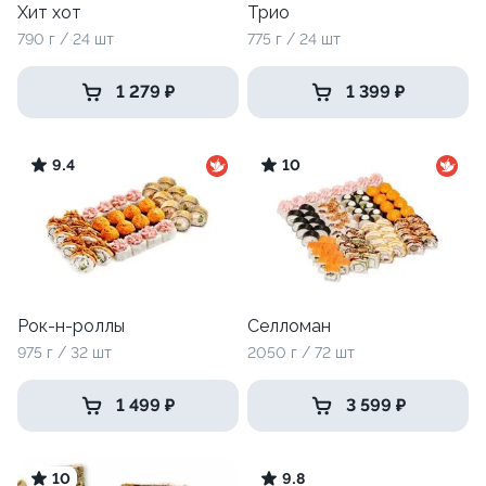
Хит хот
Трио
790 г / 24 шт
775 г / 24 шт
1 279 ₽
1 399 ₽
9.4
10
Рок-н-роллы
Селломан
975 г / 32 шт
2050 г / 72 шт
1 499 ₽
3 599 ₽
10
9.8