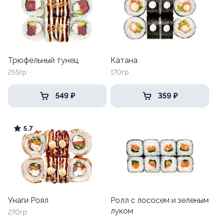
Трюфельный тунец
Катана
255гр
170гр
549 ₽
359 ₽
5.7
Унаги Роял
Ролл с лососем и зеленым
луком
270гр