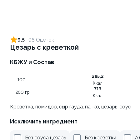
Ролл с креветкой и сыром
Ролл с лососем
140 гр
130 гр
9,5
96 Оценок
Цезарь с креветкой
299 ₽
499 ₽
КБЖУ и Состав
285,2
100г
Ккал
713
250 гр
Ккал
Креветка, помидор, сыр гауда, панко, цезарь-соус
Ролл с огурцом
Ролл с авокадо
Исключить ингредиент
130 гр
120 гр
Без соуса цезарь
Без креветки
А