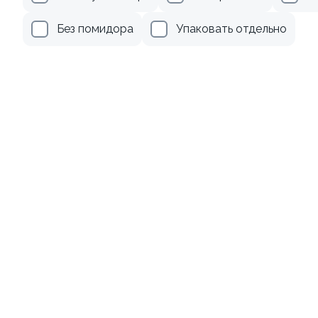
179 ₽
239 ₽
Без помидора
Упаковать отдельно
Ролл с лососем и зеленым
Ролл с лососем терияки и
луком
зеленым луком
130 гр
130 гр
499 ₽
279 ₽