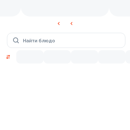
Найти блюдо
Новинки
Лосось
Курица
Тунец
Креветки
9.5