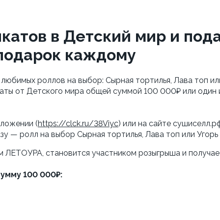
атов в Детский мир и пода
подарок каждому
з любимых роллов на выбор: Сырная тортилья, Лава топ или
аты от Детского мира общей суммой 100 000₽ или один и
иложении (
https://clck.ru/38Viyc
азу — ролл на выбор Сырная тортилья, Лава топ или Угорь
м ЛЕТОУРА, становится участником розыгрыша и получает
сумму 100 000₽: