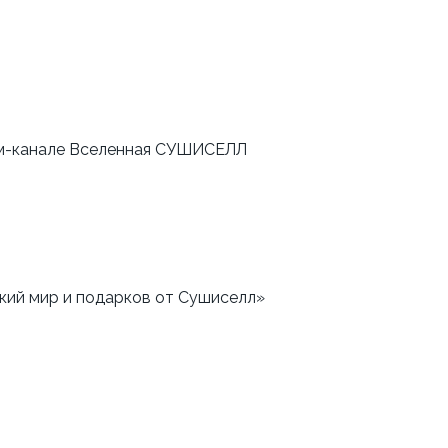
Принять участие можно с 1 июня по 30 июня 2026 года. С 1-5 июля мы разыграем призы в телеграм-канале Вселенная СУШИСЕЛЛ 
кий мир и подарков от Сушиселл» 