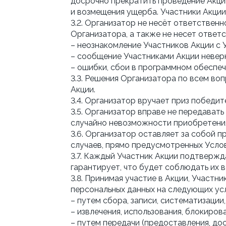
досрочно прекратить проведение Акции
и возмещения ущерба. Участники Акции
3.2. Организатор не несёт ответственн
Организатора, а также не несет ответс
– неознакомление Участников Акции с 
– сообщение Участниками Акции неверн
– ошибки, сбои в программном обеспеч
3.3. Решения Организатора по всем во
Акции.
3.4. Организатор вручает приз победи
3.5. Организатор вправе не передавать 
случайно невозможности приобретения
3.6. Организатор оставляет за собой п
случаев, прямо предусмотренных Усло
3.7. Каждый Участник Акции подтвержд
гарантирует, что будет соблюдать их 
3.8. Принимая участие в Акции, Участ
персональных данных на следующих ус
– путем сбора, записи, систематизации,
– извлечения, использования, блокиро
– путем передачи (предоставления, до