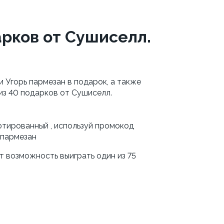
рков от Сушиселл.
 Угорь пармезан в подарок, а также 
з 40 подарков от Сушиселл. 
) или на сайте сушиселл.рфтированный , используй промокод 
 пармезан
 возможность выиграть один из 75 