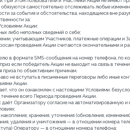
. При этом пользователи и Участники Акции не имеют пр
 обязуются самостоятельно отслеживать любые изменени
ости за события и обстоятельства, находящиеся вне разу
твенности за:
Условиями Акции;
ых либо неполных сведений о себе;
ении, учитывающем Участников, платежные операции и З
просам проведения Акции считаются окончательными и ра
телю в формате SMS-сообщения на номер телефона, по ко
приз если победитель Акции не выходит на связь в течени
 приза по объективным причинам.
раво не вступать в письменные переговоры либо иные кон
виями Акции.
ает, что он ознакомлен с настоящими Условиями, безусло
в течение всего Периода проведения Акции.
ник даёт Организатору согласие на автоматизированную 
ловиях:
 накопления, хранения, уточнения (обновления, изменения)
вания, удаления и уничтожения — в отношении номера тел
ступа) Оператору — в отношении номера телефона;