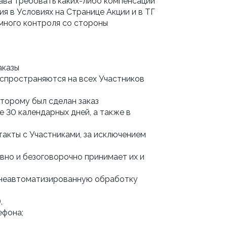
ава требовать каких-либо компенсаций 
я в Условиях на Странице Акции и в ТГ
много контроля со стороны 
аказы
спространяются на всех Участников 
торому был сделан заказ
е 30 календарных дней, а также в 
такты с Участниками, за исключением 
вно и безоговорочно принимает их и 
и неавтоматизированную обработку 
,
ефона;