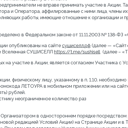
едприниматели не вправе принимать участие в Акции. Та
ора и Оператора, аффилированные с ними лица, члены их 
лняющих работы, имеющие отношение к организации и про
определено в Федеральном законе от 11.11.2003 № 138-ФЗ 
кции опубликованы на сайте 
сушиселл.рф
 (далее — «Сайт»
ле Вселенная СУШИСЕЛЛ 
https://t.me/sushisell
  (далее – «
ых на участие в Акции, является согласием Участника с У
 Акции, физическому лицу, указанному в п. 1.10. необходим
промокода ЛЕТОУРА в мобильном приложении или на сайт
ть) рублей.
стнику неограниченное количество раз
ны Организатором в одностороннем порядке посредством
 новой редакцией Условий Акции) на Странице Акции и в Т