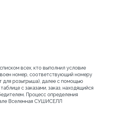
списком всех, кто выполнил условие 
исвоен номер, соответствующий номеру 
т для розыгрыша), далее с помощью 
аблице с заказами, заказ, находящийся 
бедителем. Процесс определения 
победителей будет записан с помощью программы записи экрана и опубликован в телеграм-канале Вселенная СУШИСЕЛЛ 