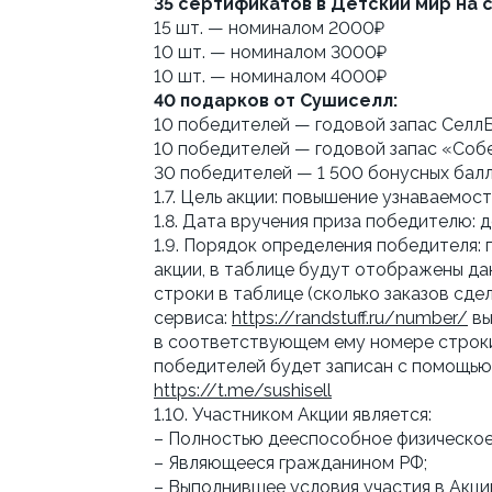
35 сертификатов в Детский мир на 
15 шт. — номиналом 2000₽
10 шт. — номиналом 3000₽
10 шт. — номиналом 4000₽ 
40 подарков от Сушиселл:
10 победителей — годовой запас СеллБ
10 победителей — годовой запас «Собе
30 победителей — 1 500 бонусных балл
1.7. Цель акции: повышение узнаваемос
1.8. Дата вручения приза победителю: 
1.9. Порядок определения победителя: 
акции, в таблице будут отображены да
строки в таблице (сколько заказов сде
сервиса: 
https://randstuff.ru/number/
 в
в соответствующем ему номере строки,
https://t.me/sushisell
1.10. Участником Акции является:
– Полностью дееспособное физическое 
– Являющееся гражданином РФ;
– Выполнившее условия участия в Акци