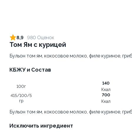
Ролл с креветкой и сыром
Ролл с лососем и зеленым
луком
140 гр
8,9
980 Оценок
130 гр
Том Ям с курицей
305 ₽
509 ₽
Бульон том ям, кокосовое молоко, филе куриное, гри
КБЖУ и Состав
9.4
140
100г
Ккал
700
415/100/5
гр
Ккал
Бульон том ям, кокосовое молоко, филе куриное, гри
Ролл с лососем
Ролл с креветкой и
авокадо
130 гр
Исключить ингредиент
135 гр