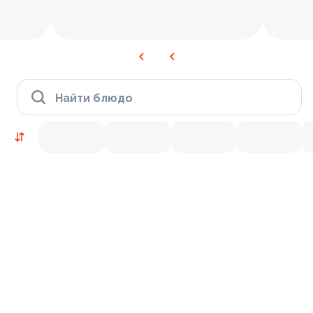
Найти блюдо
Новинки
Лосось
Курица
Тунец
Креветки
9.2
8.7