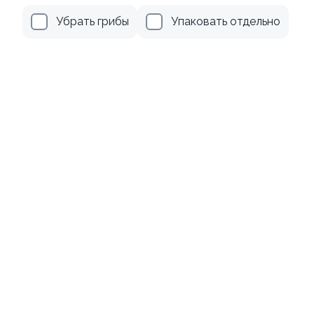
Убрать грибы
Упаковать отдельно
509 ₽
355 ₽
9.8
Ролл с огурцом
Ролл с авокадо
130 гр
120 гр
185 ₽
245 ₽
Акции