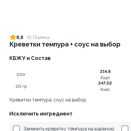
Ролл с креветкой и сыром
Ролл с лососем и зеленым
луком
140 гр
8,8
81 Оценка
130 гр
Креветки темпура + соус на выбор
305 ₽
509 ₽
КБЖУ и Состав
214,8
10
100г
Ккал
247,02
115 гр
Ккал
Креветки темпура, соус на выбор
Исключить ингредиент
Ролл с лососем терияки и
Ролл с лососем
зеленым луком
130 гр
Заменить креветку темпура на варёную
130 гр