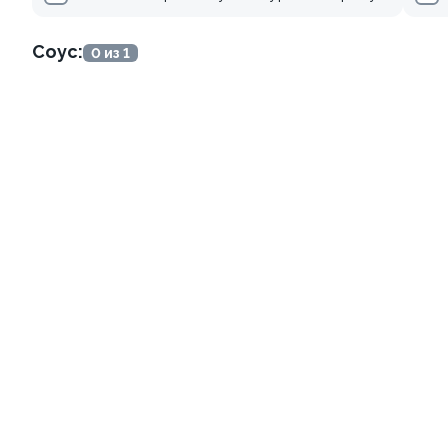
285 ₽
509 ₽
Соус:
0 из 1
9.4
9.8
Ролл с креветкой и
Ролл с огурцом
авокадо
130 гр
135 гр
355 ₽
185 ₽