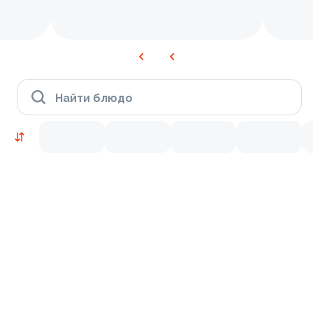
Найти блюдо
Новинки
Лосось
Курица
Тунец
Креветки
9.2
8.7