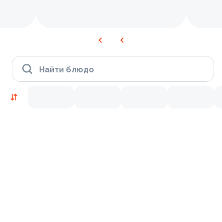
Найти блюдо
Новинки
Лосось
Курица
Тунец
Креветки
9.2
9.7