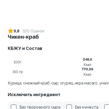
Ролл с креветкой и сыром
Ролл с огурцом
140 гр
130 гр
9,8
320 Оценок
Чикен-краб
305 ₽
185 ₽
КБЖУ и Состав
8.3
9.2
248,6
100г
Ккал
770,66
310 гр
Ккал
Курица, снежный краб, сыр, огурец, икра масаго, унаг
Ролл с лососем и зеленым
Ролл с лососем терияки и
Исключить ингредиент
луком
зеленым луком
130 гр
130 гр
Без творожного сыра
Без кунжута