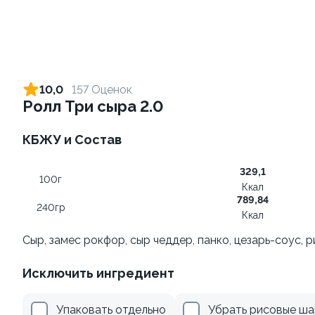
Ролл с креветкой и сыром
Ролл с лососем и зеленым
луком
140 гр
10,0
157 Оценок
130 гр
Ролл Три сыра 2.0
305 ₽
509 ₽
КБЖУ и Состав
329,1
10
100г
Ккал
789,84
240гр
Ккал
Сыр, замес рокфор, сыр чеддер, панко, цезарь-соус,
Исключить ингредиент
Ролл с лососем терияки и
Ролл с лососем
зеленым луком
130 гр
Упаковать отдельно
Убрать рисовые ша
130 гр