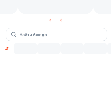
Найти блюдо
Новинки
Лосось
Курица
Тунец
Креветки
9.2
8.7