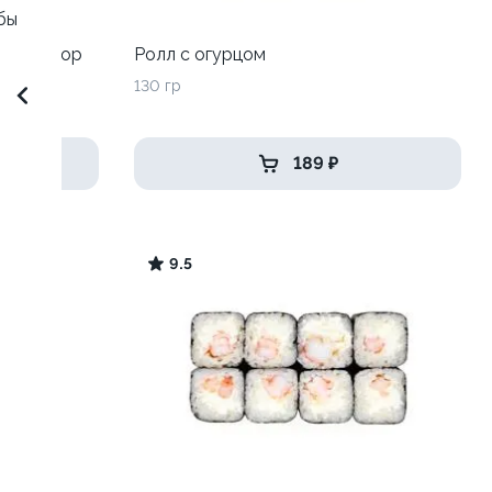
бы
с на выбор
Ролл с огурцом
130 гр
189 ₽
9.5