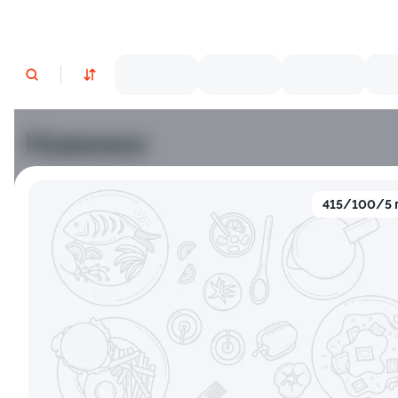
Новинки
Лосось
Курица
Тунец
Креветки
415/100/5 
9.7
8.0