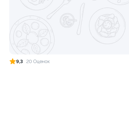
Хэндролл с креветкой + соус на
Хэндролл с
выбор
130 гр
110 гр
от 99 ₽
9,3
20 Оценок