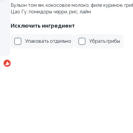
Бульон том ям, кокосовое молоко, филе куриное, гри
Цао Гу, помидоры черри, рис, лайм
 тунцом + соус на выбор
Хэндролл с курицей + соу
120 гр
Исключить ингредиент
Упаковать отдельно
Убрать грибы
от 99 ₽
от 99 ₽