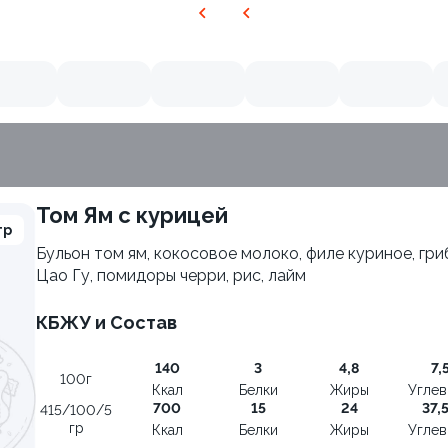
Том Ям с курицей
гр
Бульон том ям, кокосовое молоко, филе куриное, гри
Цао Гу, помидоры черри, рис, лайм
10
КБЖУ и Состав
140
3
4,8
7,
100г
Ккал
Белки
Жиры
Угле
700
15
24
37,
415/100/5
гр
Ккал
Белки
Жиры
Угле