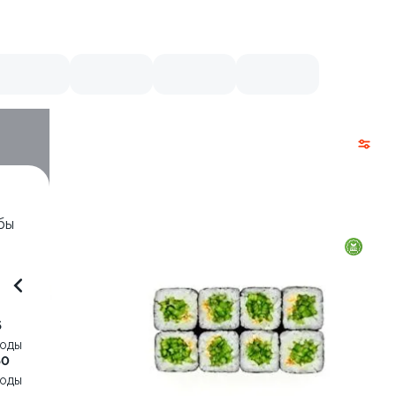
бы
5
воды
50
воды