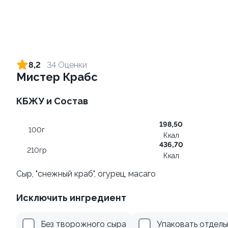
Хэндролл с креветкой +
Хэндролл с тунцом + соус
соус на выбор
на выбор
8,2
34 Оценки
110 гр
130 гр
Мистер Крабс
от 99 ₽
от 99 ₽
КБЖУ и Состав
198,50
10
100г
Ккал
436,70
210гр
Ккал
Сыр, "снежный краб", огурец, масаго
Исключить ингредиент
Хэндролл с курицей +
Ролл с огурцом
соус на выбор
130 гр
Без творожного сыра
Упаковать отдель
120 гр