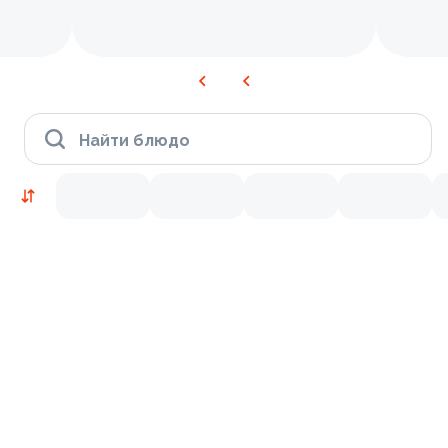
Найти блюдо
Новинки
Лосось
Курица
Тунец
Креветки
9.7
8.0