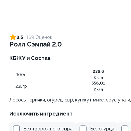
Хэндролл с креветкой +
Хэндролл с тунцом + соус
соус на выбор
на выбор
8,5
139 Оценок
110 гр
130 гр
Ролл Сэмпай 2.0
от 99 ₽
от 99 ₽
КБЖУ и Состав
236,6
9.4
9.8
100г
Ккал
556,01
235гр
Ккал
Лосось терияки, огурец, сыр, кунжут микс, соус унаги
Исключить ингредиент
Хэндролл с курицей +
Ролл с огурцом
соус на выбор
130 гр
Без творожного сыра
Без огурца
120 гр