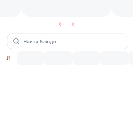
Найти блюдо
Новинки
Лосось
Курица
Тунец
Креветки
9.7
6.8