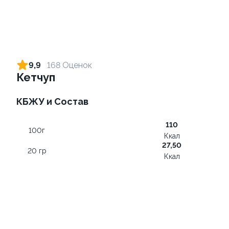
Хэндролл с креветкой +
Хэндролл с тунцом + соус
соус на выбор
на выбор
9,9
168 Оценок
110 гр
130 гр
Кетчуп
от 99 ₽
от 99 ₽
КБЖУ и Состав
110
9.4
9.8
100г
Ккал
27,50
20 гр
Ккал
Хэндролл с курицей +
Ролл с огурцом
соус на выбор
130 гр
120 гр