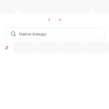
Найти блюдо
Новинки
Лосось
Курица
Тунец
Креветки
9.7
6.8