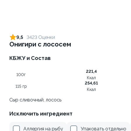
Хэндролл с креветкой +
Хэндролл с тунцом + соус
соус на выбор
на выбор
9,5
3423 Оценки
110 гр
130 гр
Онигири с лососем
от 99 ₽
от 99 ₽
КБЖУ и Состав
221,4
10
100г
Ккал
254,61
115 гр
Ккал
Сыр сливочный, лосось
Исключить ингредиент
Хэндролл с курицей +
Ролл с лососем и зеленым
соус на выбор
луком
Аллергия на рыбу
Упаковать отдельно
120 гр
130 гр