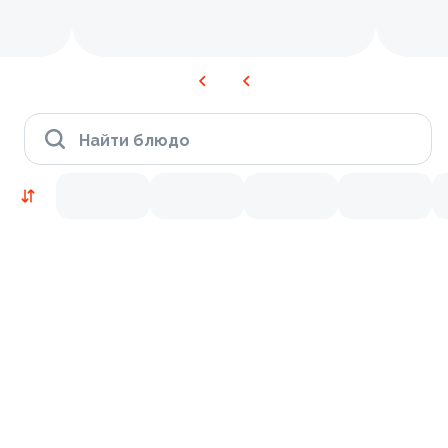
Найти блюдо
Новинки
Лосось
Курица
Тунец
Креветки
9.7
7.6