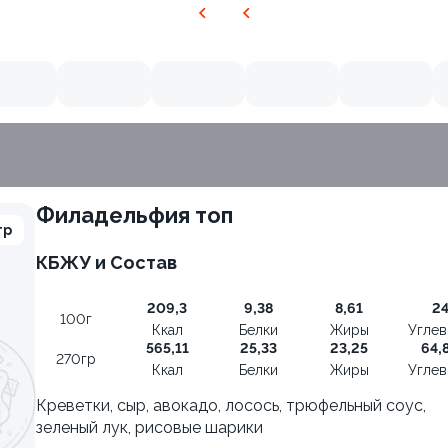
Филадельфия топ
гр
КБЖУ и Состав
209,3
9,38
8,61
2
100г
Ккал
Белки
Жиры
Угле
565,11
25,33
23,25
64,
270гр
Ккал
Белки
Жиры
Угле
Креветки, сыр, авокадо, лосось, трюфельный соус,
зеленый лук, рисовые шарики