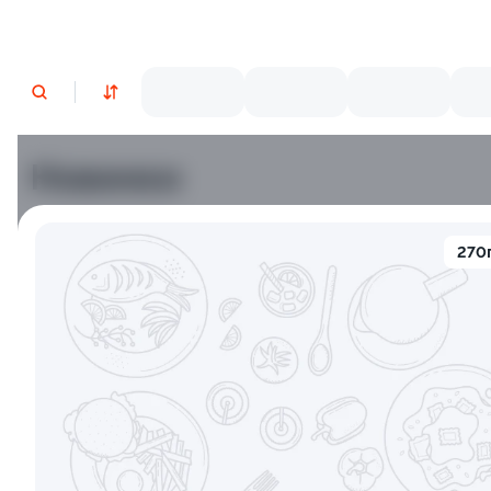
Новинки
Лосось
Курица
Тунец
Креветки
270