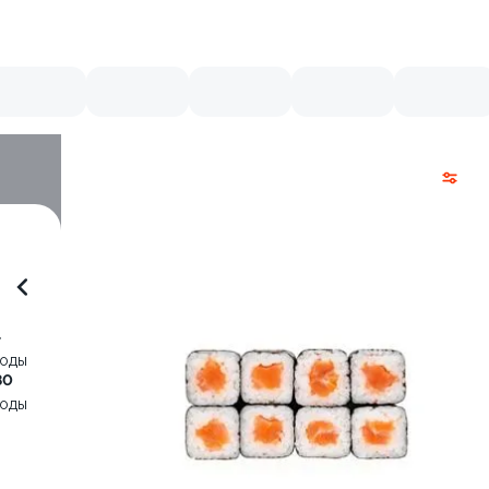
4
воды
80
воды