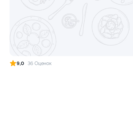
Ролл с лососем и зеленым луком
Ролл с лос
луком
130 гр
130 гр
509 ₽
9,0
36 Оценок