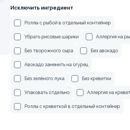
Исключить ингредиент
осем терияки и зеленым
Ролл с креветками и авок
Роллы с рыбой в отдельный контейнер
135 гр
Убрать рисовые шарики
Аллергия на р
285 ₽
355 ₽
Без творожного сыра
Без авокадо
Авокадо заменить на огурец
Без зелёного лука
Без креветки
Упаковать отдельно
Аллергия на креве
Роллы с креветкой в отдельный контейнер