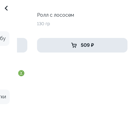
адо
Ролл с лососем
130 гр
ыбу
509 ₽
тки