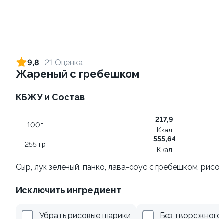
Ролл с огурцом
Ролл с креветкой и сыром
130 гр
140 гр
9,8
21 Оценка
Жареный с гребешком
179 ₽
299 ₽
КБЖУ и Состав
217,9
100г
Ккал
555,64
255 гр
Ккал
Сыр, лук зеленый, панко, лава-соус с гребешком, ри
Ролл с лососем
Ролл с лососем и зеленым
Исключить ингредиент
луком
130 гр
130 гр
Убрать рисовые шарики
Без творожног