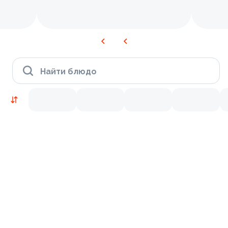
Найти блюдо
Новинки
Лосось
Курица
Тунец
Креветки
9.5